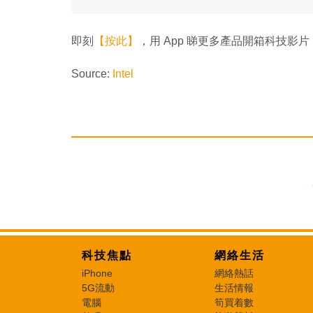
即刻
【按此】
，用 App 睇更多產品開箱科技影片
Source:
Intel
科技焦點
網絡生活
iPhone
網絡熱話
5G流動
生活情報
電腦
筍買着數