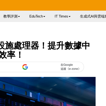
教學評測
EduTech
IT Times
生成式AI與雲端
U 基礎設施處理器！提升數據中
效率！
在Google
追蹤《e-zone》