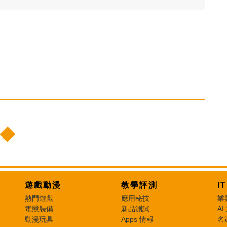
遊戲動漫
教學評測
I
熱門遊戲
應用秘技
業
電競裝備
新品測試
AI
動漫玩具
Apps 情報
名