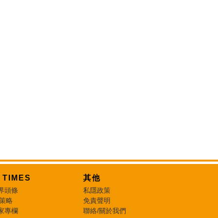
T TIMES
其他
界頭條
私隱政策
 策略
免責聲明
家專欄
聯絡/關於我們