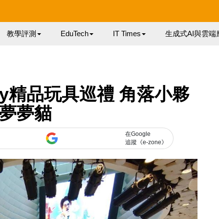
教學評測
EduTech
IT Times
生成式AI與雲端
ty精品玩具巡禮 角落小夥
‧夢夢貓
在Google
追蹤《e-zone》