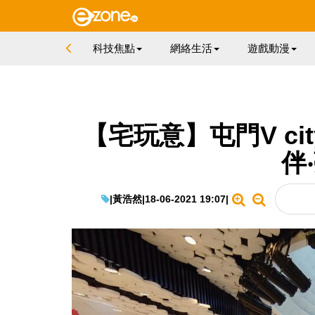
科技焦點
網絡生活
遊戲動漫
【宅玩意】屯門V ci
伴
|
黃浩然
|
18-06-2021 19:07
|