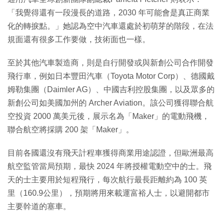
「我覺得還有一段漫長的道路，2030 年可能會是真正商業
化的轉捩點。」她認為空中汽車還處於初萌芽的階段，在法
規面還有很多工作要做，技術面也一樣。
至於其他汽車製造商，則是自行開發或與新創公司合作開發
飛行車，例如日本豐田汽車（Toyota Motor Corp）、德國戴
姆勒集團（Daimler AG）、中國吉利控股集團，以及眾多的
新創公司如美國加州的 Archer Aviation。該公司獲得聯合航
空投資 2000 萬美元後，展示名為「Maker」的電動飛機，
聯合航空將採購 200 架「Maker」。
目前各國還沒有飛天計程車獲得商業用途認證，但歐洲最高
航空監管當局預期，最快 2024 年將授權電動空中的士。飛
天的士主要用於短程飛行，每次航行最長距離約為 100 英
里（160.9公里），預期將用來載運富裕人士，以避開都市
主要幹道的塞車。