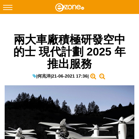
搜尋
兩大車廠積極研發空中
Facebook
Instagram
的士 現代計劃 2025 年
科技焦點
推出服務
網絡生活
遊戲動漫
|
何兆洋
|
21-06-2021 17:36
|
教學評測
EduTech
IT Times
生成式AI與雲端應用
Enterprise Digital Transformation