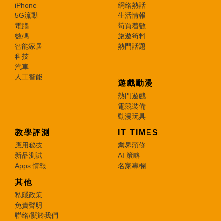
iPhone
網絡熱話
5G流動
生活情報
電腦
筍買着數
數碼
旅遊筍料
智能家居
熱門話題
科技
汽車
人工智能
遊戲動漫
熱門遊戲
電競裝備
動漫玩具
教學評測
IT TIMES
應用秘技
業界頭條
新品測試
AI 策略
Apps 情報
名家專欄
其他
私隱政策
免責聲明
聯絡/關於我們