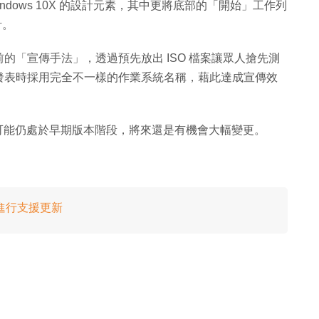
indows 10X 的設計元素，其中更將底部的「開始」工作列
計。
的「宣傳手法」，透過預先放出 ISO 檔案讓眾人搶先測
發表時採用完全不一樣的作業系統名稱，藉此達成宣傳效
本，後可能仍處於早期版本階段，將來還是有機會大幅變更。
10 進行支援更新