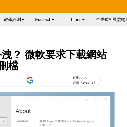
教學評測
EduTech
IT Times
生成式AI與雲端
檔案外洩？ 微軟要求下載網站
刪檔
在Google
追蹤《e-zone》