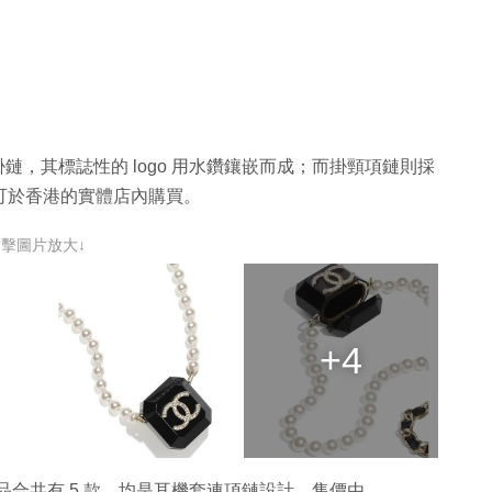
的耳機套連掛鏈，其標誌性的 logo 用水鑽鑲嵌而成；而掛頸項鏈則採
時可於香港的實體店內購買。
點擊圖片放大↓
+4
關的產品合共有 5 款，均是耳機套連項鏈設計，售價由