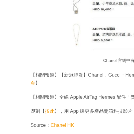
Chanel 官網中
【相關報道】【新冠肺炎】Chanel．Gucci・H
頁
】
【相關報道】全線 Apple AirTag Hermes
即刻【
按此
】，用 App 睇更多產品開箱科技影片
Source：
Chanel HK