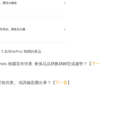
有 5 款與AirPod 相關的產品
ermes 相繼宣布停產 奢侈品品牌數碼轉型成趨勢？【
下一
 配件「暫無供應」 或因鑰匙圈出事？【
下一頁
】