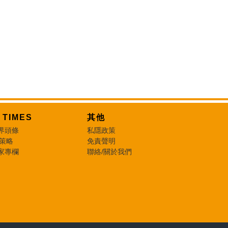
T TIMES
其他
界頭條
私隱政策
 策略
免責聲明
家專欄
聯絡/關於我們