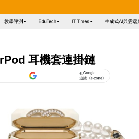
教學評測
EduTech
IT Times
生成式AI與雲端
AirPod 耳機套連掛鏈
在Google
追蹤《e-zone》