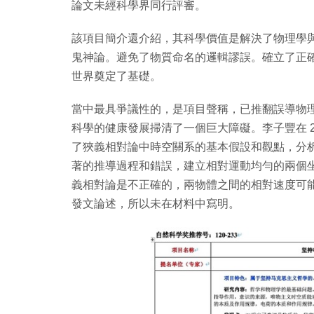
論文未經科學界同行評審。
該項目簡介還介紹，其科學價值是解決了物理學
鬼神論。避免了物質命名的邏輯謬誤。確立了正
世界奠定了基礎。
當中最具爭議性的，是項目聲稱，已推翻誤導物
科學的健康發展掃清了一個巨大障礙。李子豐在 2
了狹義相對論中時空關系的基本假設和觀點，分析「勞侖茲變
著的推導過程和錯誤，建立相對運動均勻的兩個
義相對論是不正確的，兩物體之間的相對速度可
發文論述，所以未在材料中寫明。