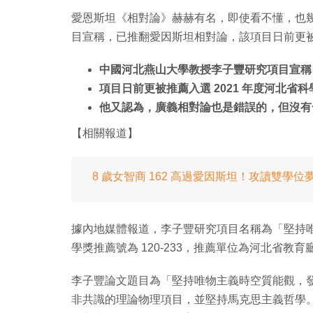
愛恩斯坦《相對論》赫赫有名，即使看不懂，也
目宣稱，已推翻愛因斯坦相對論，該項目日前更被推
中國河北燕山大學教授李子豐研究項目宣稱
項目日前更被推薦入選 2021 年度河北省
他又認為，廣義相對論也是錯誤的，但沒有
【相關報道】
8 歲女智商 162 高過愛因斯坦！攻讀雙學
據內地媒體報道，李子豐研究項目名稱為「堅持
學獎推薦號為 120-233，推薦單位為河北省教育
李子豐論文題目為「堅持唯物主義時空質能觀，
非共識的理論物理項目，並堅持馬克思主義哲學