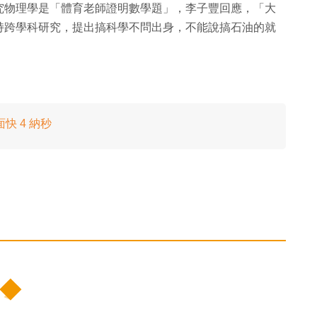
究物理學是「體育老師證明數學題」，李子豐回應，「大
持跨學科研究，提出搞科學不問出身，不能說搞石油的就
快 4 納秒