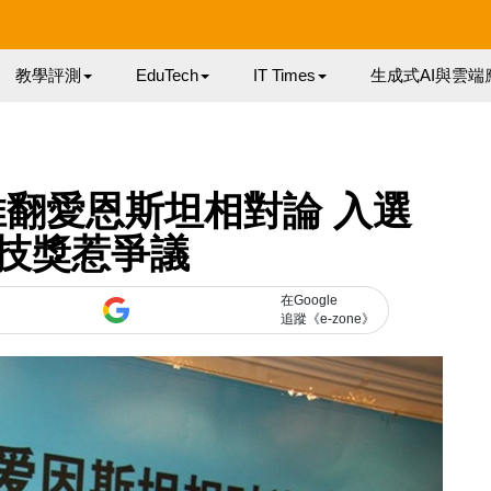
教學評測
EduTech
IT Times
生成式AI與雲端
翻愛恩斯坦相對論 入選
技獎惹爭議
在Google
追蹤《e-zone》