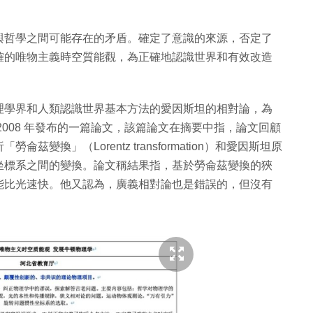
與哲學之間可能存在的矛盾。確定了意識的來源，否定了
確的唯物主義時空質能觀，為正確地認識世界和有效改造
理學界和人類認識世界基本方法的愛因斯坦的相對論，為
008 年發布的一篇論文，該篇論文在摘要中指，論文回顧
換」（Lorentz transformation）和愛因斯坦原
坐標系之間的變換。論文稱結果指，基於勞侖茲變換的狹
能比光速快。他又認為，廣義相對論也是錯誤的，但沒有