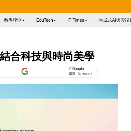
教學評測
EduTech
IT Times
生成式AI與雲端
R V 結合科技與時尚美學
在Google
追蹤《e-zone》