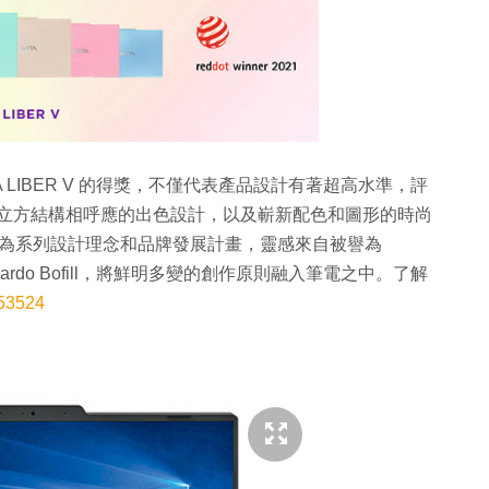
 LIBER V 的得獎，不僅代表產品設計有著超高水準，評
築幾何立方結構相呼應的出色設計，以及嶄新配色和圖形的時尚
volution」為系列設計理念和品牌發展計畫，靈感來自被譽為
鬼才 Ricardo Bofill，將鮮明多變的創作原則融入筆電之中。了解
-53524