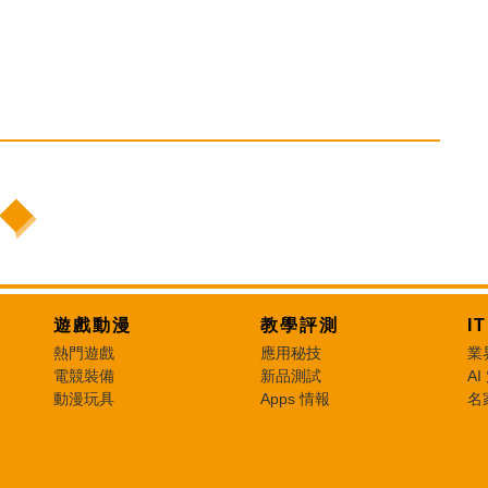
遊戲動漫
教學評測
I
熱門遊戲
應用秘技
業
電競裝備
新品測試
AI
動漫玩具
Apps 情報
名