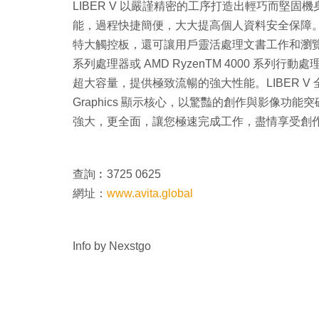
LIBER V 以嚴謹精密的工序打造出輕巧而堅固機身，重
能，過程快捷簡便，大大提高個人資料安全保障
特大觸控板，還可讓用戶靈活處理文書工作和瀏覽不同網頁
系列處理器或 AMD RyzenTM 4000 系列行動
超大容量，提供極致流暢的強大性能。LIBER V 全新系列又
Graphics 顯示核心，以驚豔的創作與影像功能
強大，更全面，讓您極速完成工作，盡情享受創
查詢︰3725 0625
網址：
www.avita.global
Info by Nexstgo