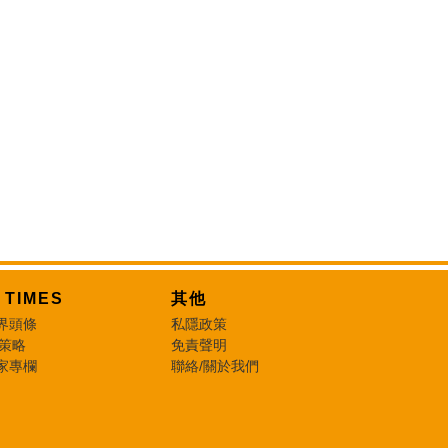
T TIMES
其他
界頭條
私隱政策
 策略
免責聲明
家專欄
聯絡/關於我們