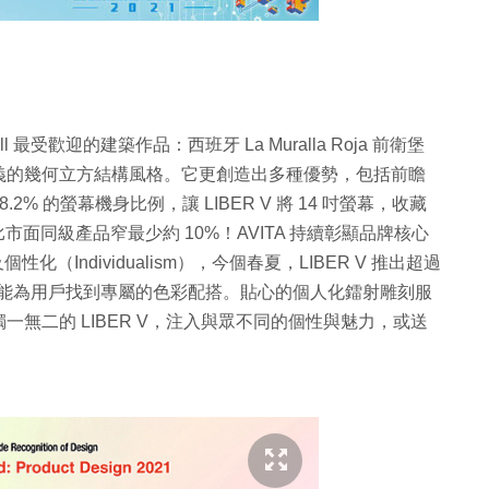
ll 最受歡迎的建築作品：西班牙 La Muralla Roja 前衛堡
義的幾何立方結構風格。它更創造出多種優勢，包括前瞻
 的螢幕機身比例，讓 LIBER V 將 14 吋螢幕，收藏
，比市面同級產品窄最少約 10%！AVITA 持續彰顯品牌核心
及個性化（Individualism），今個春夏，LIBER V 推出超過
都能為用戶找到專屬的色彩配搭。貼心的個人化鐳射雕刻服
無二的 LIBER V，注入與眾不同的個性與魅力，或送