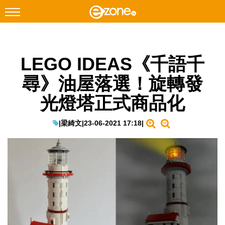
搜尋
LEGO IDEAS《千語千
Facebook
Instagram
尋》油屋落選！旋轉發
科技焦點
光燈塔正式商品化
網絡生活
遊戲動漫
|
梁綺文
|
23-06-2021 17:18
|
教學評測
EduTech
IT Times
生成式AI與雲端應用
Enterprise Digital Transformation