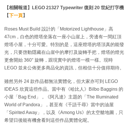
【相關報道】LEGO 21327 Typewriter 復刻 20 世紀打字機
【
下一頁
】
Roses Must Build 設計的「Motorized Lighthouse」高
47cm，白色的燈塔坐落在一座小山崖上，旁邊有一間紅頂
燈塔小屋，十分可愛。特別的是，這座燈塔的塔頂真的能發
光，只要啓動隱藏在山崖中的摩打及旋轉手把，燈塔的燈光
更會開始 360° 旋轉，跟現實中的燈塔一模一樣。現時
LEGO 並未公佈更多商品化的資訊，但相信十分值得期待。
雖然另外 24 款作品都無法實體化，但大家亦可到 LEGO
IDEAS 欣賞這些作品。當中有《哈比人》Bilbo Baggins 的
小屋「Bag End」，《阿凡達》主題的「The Illuminated
World of Pandora」，甚至有《千語千尋》當中的油屋
「Spirited Away」，以及《Among Us》的太空艙地圖，只
希望日後能有機會看到這些作品實體化呢。