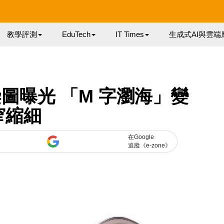
教學評測
EduTech
IT Times
生成式AI與雲端
o 渲染圖曝光 「M 字瀏海」變
窄縮細
在Google
追蹤《e-zone》