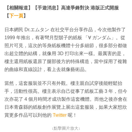
【相關報道】【手遊消息】高達爭鋒對決 港版正式開服
【
下一頁
】
日本網民 Dr.エムタン 在社交平台分享作品，今次他製作了
1999 年推出，有著彎月型鬍子的紙板 「∀ ガンダム」。從
照片可見，這次的等身紙板機體十分多細節，很多部分都做
出超立體的結構，就像用 3D 打印出來一樣。最厲害的是，
樓主還用紙板還原了腿部後方的特殊構造，當中採用了複雜
的曲線和直線設計，看上去就像藝術品。
當然，這套服裝並不只有外觀。樓主親自試穿後能輕鬆抬
手，活動性很高。樓主表示自己從事了紙板工藝 3 年，但今
次亦花了 4 個月時間才成功製作這套機體。而他之後亦會在
日本青森縣的紙板創作展覽上展出這套服裝，如果大家想欣
賞更多作品可以到他的
Twitter
呢！
↓點擊圖片放大↓