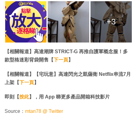
+3
【相關報道】高達潮牌 STRICT-G 再推自護軍概念服！多
款型格迷彩背袋開售【
下一頁
】
【相關報道】【宅玩意】高達閃光之凱薩衛 Netflix串流7月
上架【
下一頁
】
即刻【
按此
】，用 App 睇更多產品開箱科技影片
Source：
mtan78 @ Twitter