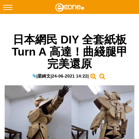
搜尋
日本網民 DIY 全套紙板
Facebook
Instagram
Turn A 高達！曲綫腿甲
科技焦點
完美還原
網絡生活
遊戲動漫
|
梁綺文
|
24-06-2021 14:22
|
教學評測
EduTech
IT Times
生成式AI與雲端應用
Enterprise Digital Transformation