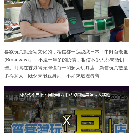
喜歡玩具動漫宅文化的，相信都一定認識日本「中野​百老匯
(Broadway)」。不過一年多的疫情，相信不少人都未能朝
聖。其實在香港筲箕灣也有一間超大玩具店，新舊玩具數量
多得驚人。既然未能親身到，不如來這裡尋寶。
T
h
i
因格式不支援、伺服器或網路的問題無法載入媒體。
s
i
s
a
m
o
d
a
l
w
i
n
d