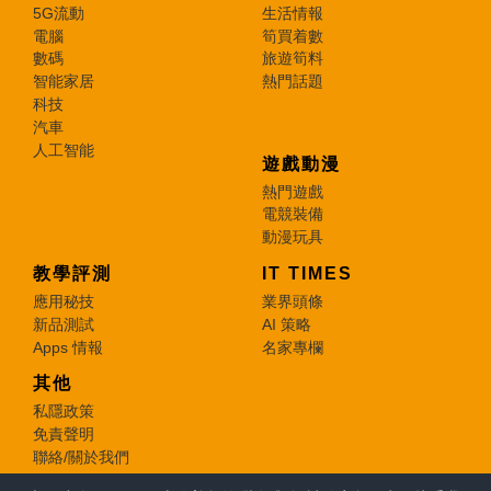
5G流動
生活情報
電腦
筍買着數
數碼
旅遊筍料
智能家居
熱門話題
科技
汽車
人工智能
遊戲動漫
熱門遊戲
電競裝備
動漫玩具
教學評測
IT TIMES
應用秘技
業界頭條
新品測試
AI 策略
Apps 情報
名家專欄
其他
私隱政策
免責聲明
聯絡/關於我們