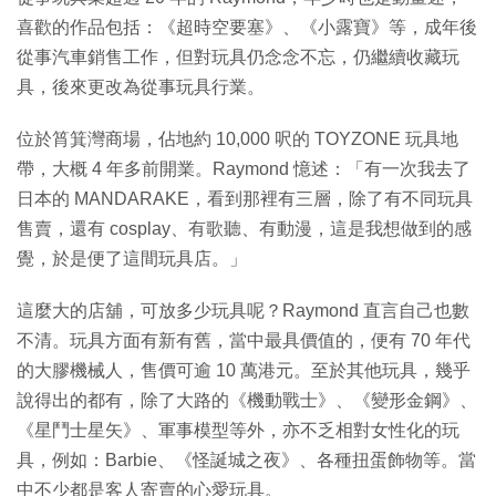
喜歡的作品包括：《超時空要塞》、《小露寶》等，成年後
從事汽車銷售工作，但對玩具仍念念不忘，仍繼續收藏玩
具，後來更改為從事玩具行業。
位於筲箕灣商場，佔地約 10,000 呎的 TOYZONE 玩具地
帶，大概 4 年多前開業。Raymond 憶述：「有一次我去了
日本的 MANDARAKE，看到那裡有三層，除了有不同玩具
售賣，還有 cosplay、有歌聽、有動漫，這是我想做到的感
覺，於是便了這間玩具店。」
這麼大的店舖，可放多少玩具呢？Raymond 直言自己也數
不清。玩具方面有新有舊，當中最具價值的，便有 70 年代
的大膠機械人，售價可逾 10 萬港元。至於其他玩具，幾乎
說得出的都有，除了大路的《機動戰士》、《變形金鋼》、
《星鬥士星矢》、軍事模型等外，亦不乏相對女性化的玩
具，例如：Barbie、《怪誕城之夜》、各種扭蛋飾物等。當
中不少都是客人寄賣的心愛玩具。