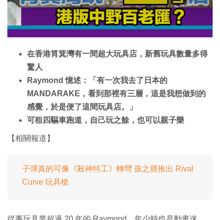
o
w
.
在香港筲箕灣有一間超大玩具店，新舊玩具數量多得
驚人
Raymond 憶述：「有一次我去了日本的
MANDARAKE，看到那裡有三層，這是我想做到的
感覺，於是便了這間玩具店。」
可租四驅車跑道，自己玩之餘，也可以親子樂
【相關報道】
子彈真的可像《殺神特工》轉彎 孩之寶推出 Rival
Curve 玩具槍
從事玩具業超過 20 年的 Raymond，年少時也是動畫迷，