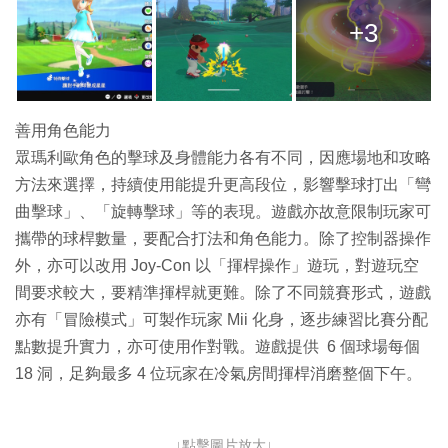
+3
善用角色能力
眾瑪利歐角色的擊球及身體能力各有不同，因應場地和攻略
方法來選擇，持續使用能提升更高段位，影響擊球打出「彎
曲擊球」、「旋轉擊球」等的表現。遊戲亦故意限制玩家可
攜帶的球桿數量，要配合打法和角色能力。除了控制器操作
外，亦可以改用 Joy-Con 以「揮桿操作」遊玩，對遊玩空
間要求較大，要精準揮桿就更難。除了不同競賽形式，遊戲
亦有「冒險模式」可製作玩家 Mii 化身，逐步練習比賽分配
點數提升實力，亦可使用作對戰。遊戲提供 6 個球場每個
18 洞，足夠最多 4 位玩家在冷氣房間揮桿消磨整個下午。
↓點擊圖片放大↓