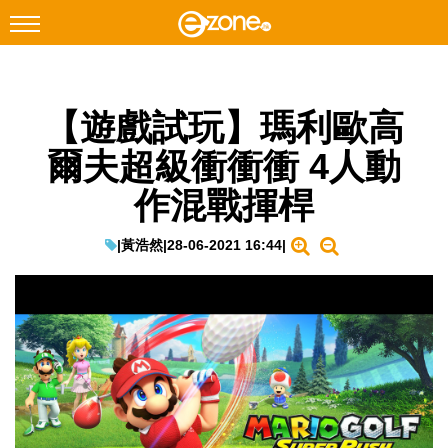
搜尋
【遊戲試玩】瑪利歐高
Facebook
Instagram
爾夫超級衝衝衝 4人動
科技焦點
作混戰揮桿
網絡生活
遊戲動漫
|
黃浩然
|
28-06-2021 16:44
|
教學評測
EduTech
IT Times
生成式AI與雲端應用
Enterprise Digital Transformation