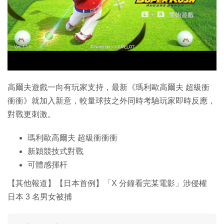
特集
高爾夫遊戲一向有玩家支持，最新《瑪利歐高爾夫 超級衝
衝衝》就加入新意，較量球技之外同時考驗玩家即時反應，
對戰更刺激。
瑪利歐高爾夫 超級衝衝衝
新穎競技式對戰
可體感揮杆
【其他報道】【日本首例】「X 分鐘看完某電影」涉侵權
日本 3 名男女被捕