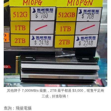
其他牌子 7,000MB/s 級數，2TB 最平都過 $3,000，呢隻平足兩
三成，好進取喎！
查詢：飛揚電腦