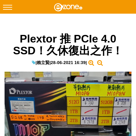
搜尋
Plextor 推 PCIe 4.0
Facebook
Instagram
SSD！久休復出之作！
科技焦點
網絡生活
|
賴立賢
|
28-06-2021 16:39
|
遊戲動漫
教學評測
EduTech
IT Times
生成式AI與雲端應用
Enterprise Digital Transformation