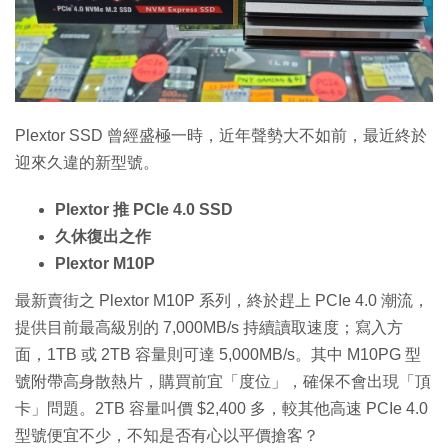
特集
Plextor SSD 曾經盛極一時，近年聲勢大不如前，最近終於
迎來久違的新型號。
Plextor 推 PCIe 4.0 SSD
久休復出之作
Plextor M10P
最新賣街之 Plextor M10P 系列，終於趕上 PCIe 4.0 潮流，
提供目前最高級別的 7,000MB/s 持續讀取速度；寫入方
面，1TB 或 2TB 容量則可達 5,000MB/s。其中 M10PG 型
號附帶高身散熱片，購買前宜「度位」，確保不會出現「頂
卡」問題。2TB 容量叫價 $2,400 多，較其他高速 PCIe 4.0
型號便宜不少，不知是否有心以平價搶客？