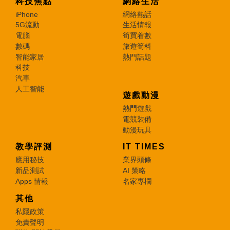
科技焦點
網絡生活
iPhone
網絡熱話
5G流動
生活情報
電腦
筍買着數
數碼
旅遊筍料
智能家居
熱門話題
科技
汽車
人工智能
遊戲動漫
熱門遊戲
電競裝備
動漫玩具
教學評測
IT TIMES
應用秘技
業界頭條
新品測試
AI 策略
Apps 情報
名家專欄
其他
私隱政策
免責聲明