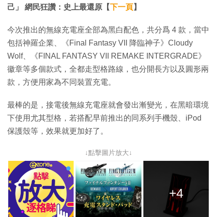
己」 網民狂讚：史上最還原【
下一頁
】
今次推出的無線充電座全部為黑白配色，共分爲 4 款，當中
包括神羅企業、《Final Fantasy VII 降臨神子》Cloudy
Wolf、《FINAL FANTASY VII REMAKE INTERGRADE》
徽章等多個款式，全都走型格路線，也分開長方以及圓形兩
款，方便用家為不同裝置充電。
最棒的是，接電後無線充電座就會發出漸變光，在黑暗環境
下使用尤其型格，若搭配早前推出的同系列手機殼、iPod
保護殼等，效果就更加好了。
↓點擊圖片放大↓
+4