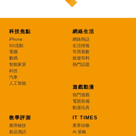
科技焦點
網絡生活
iPhone
網絡熱話
5G流動
生活情報
電腦
筍買着數
數碼
旅遊筍料
智能家居
熱門話題
科技
汽車
人工智能
遊戲動漫
熱門遊戲
電競裝備
動漫玩具
教學評測
IT TIMES
應用秘技
業界頭條
新品測試
AI 策略