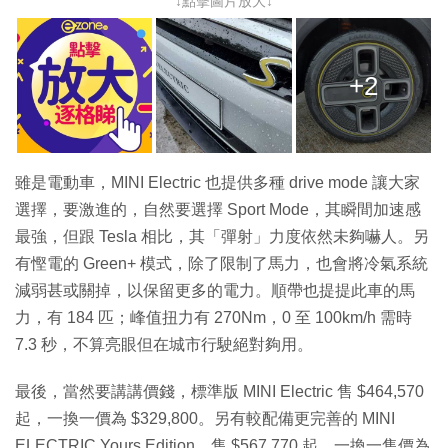
↓點擊圖片放大↓
+2
雖是電動車，MINI Electric 也提供多種 drive mode 讓大家
選擇，要激進的，自然要選擇 Sport Mode，其瞬間加速感
最強，但跟 Tesla 相比，其「彈射」力度依然未夠嚇人。另
有慳電的 Green+ 模式，除了限制了馬力，也會將冷氣系統
減弱甚或關掉，以保留更多的電力。順帶也提提此車的馬
力，有 184 匹；峰值扭力有 270Nm，0 至 100km/h 需時
7.3 秒，不算亮眼但在城市行駛絕對夠用。
最後，當然要講講價錢，標準版 MINI Electric 售 $464,570
起，一換一價為 $329,800。另有較配備更完善的 MINI
ELECTRIC Yours Edition，售 $567,770 起，一換一售價為