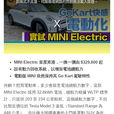
i
因格式不支援、伺服器或網路的問題無法載入媒體。
s
i
s
a
m
o
d
a
l
w
i
n
d
o
w
.
MINI Electric 首度來港，一換一價由 $329,800 起
設有動力回收系統，以增加電池續航力
電動版 MINI 依然保持其 Go Kart 駕駛特性
何解？想買電動車，多少會留意電池續航力數字，這部
MINI Electric 採用 32.6kWh 電池，續航力根據 WLTP 標準
計，只提供 203 至 234 公里航程。這個續航力數字，不但
比類近價位的 Tesla Model 3 遠低（Standard Range 為
448 公里），亦比兩大韓國車廠的入門級電動 SUV 為低。