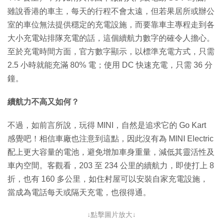
雖說香港的車主，每天的行程不會太遠，但若果居所或辦公
室的車位無法提供穩定的充電設施，而要靠車主專程走到各
大小充電站排隊充電的話，這個續航力數字的確令人擔心。
至於充電時間方面，官方數字顯示，以標準充電方式，只需
2.5 小時就能充滿 80% 電；使用 DC 快速充電，只需 36 分
鐘。
續航力不高又如何？
不過，如前言所說，玩得 MINI，自然是追求它的 Go Kart
感覺吧！相信車廠也注意到這點，因此沒有為 MINI Electric
配上更大容量的電池，避免增加車身重量，減低其靈活性及
車內空間。客觀看，203 至 234 公里的續航力，即使打上 8
折，也有 160 多公里，如住村屋可以安裝自家充電設施，
當成為電話每天或隔天充電，也很得通。
↓點擊圖片放大↓