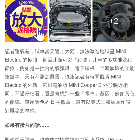
+2
記者運氣差，試車當天遇上大雨，無法激進地試盡 MINI
Electric 的極限，卻因此而可以「細味」此車的多功能及細
節位，例如是中控台的氣氛燈、電子錶板、全新軚環的功能
按鍵等。天有不測之風雲，也讓記者有時間觀賞 MINI
Electric 的外觀，它跟電油版 MINI Cooper S 外形幾近相
同，不過仔細看，還是會找到一些「電車」基因，例如黃色
的側鏡、車尾黃色的 E 字徽章，還有以英式三腳插頭作設
計概念的車鈴。
如果有撥片的話……
即使雨天試車，也能夠盡情體驗動力回收系統（Brake