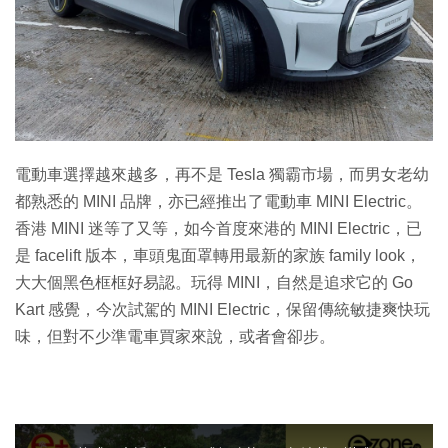
電動車選擇越來越多，再不是 Tesla 獨霸市場，而男女老幼
都熟悉的 MINI 品牌，亦已經推出了電動車 MINI Electric。
香港 MINI 迷等了又等，如今首度來港的 MINI Electric，已
是 facelift 版本，車頭鬼面罩轉用最新的家族 family look，
大大個黑色框框好易認。玩得 MINI，自然是追求它的 Go
Kart 感覺，今次試駕的 MINI Electric，保留傳統敏捷爽快玩
味，但對不少準電車買家來說，或者會卻步。
T
h