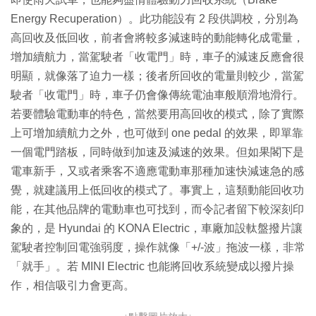
Energy Recuperation）。此功能設有 2 段供調校，分別為
高回收及低回收，前者會將較多減速時的動能轉化成電量，
增加續航力，當駕駛者「收電門」時，車子的減速反應會很
明顯，就像落了迫力一樣；後者所回收的電量則較少，當駕
駛者「收電門」時，車子仍會像傳統電油車般順滑地滑行。
若要體驗電動車的特色，當然要用高回收的模式，除了實際
上可增加續航力之外，也可做到 one pedal 的效果，即單靠
一個電門踏板，同時做到加速及減速的效果。但如果閣下是
電車新手，又或者乘客不適應電動車那種加速快減速急的感
覺，就建議用上低回收的模式了。事實上，這類動能回收功
能，在其他品牌的電動車也可找到，而令記者留下較深刻印
象的，是 Hyundai 的 KONA Electric，車廠加設軚盤撥片讓
駕駛者控制回電強弱度，操作就像「+/-波」拖波一樣，非常
「就手」。若 MINI Electric 也能將回收系統變成以撥片操
作，相信吸引力會更高。