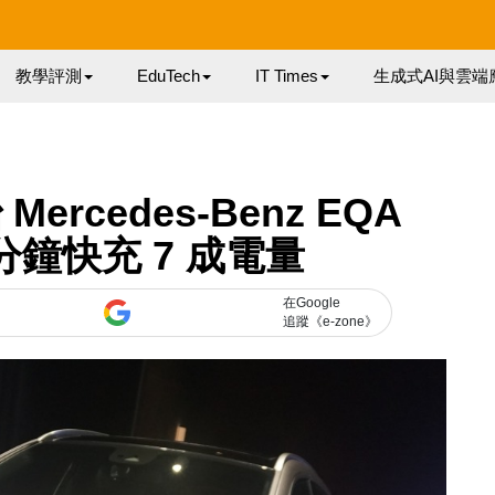
教學評測
EduTech
IT Times
生成式AI與雲端
rcedes-Benz EQA
0 分鐘快充 7 成電量
在Google
追蹤《e-zone》