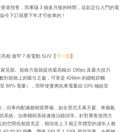
250 正式在香港預售，而事隔 3 個多月後的時間，這款定位入門的電
，如今下訂就要下年才可收車的！
展亮相 激罕 7 座電動 SUV【
下一頁
】
已到港跟大家見面。規格方面就提供最高輸出 190ps 及最大扭力
。數到規格上的吸引之處，可算是 426km 的續航距離
 至 80% 電量），而即使要將此車電量由 10% 補給至
而言是入門車款，但車內配備都相當齊備，如全景式天幕天窗、車廂氣
煞車輔助系統、泊車輔助系統連後泊鏡頭等。針對乘客使用方
位的空間也相當充足，相信坐上 3 個正常體型的成年人都
0:40 摺叠，帶來 340 至 1,320L 尾箱容量，令載物