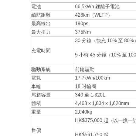
電池
66.5kWh 鋰離子電池
續航距離
426km（WLTP）
最高輸出
190ps
最大扭力
375Nm
30 分鐘（快充 10% 至 80%
充電時間
5 小時 45 分鐘（10% 至 10
驅動系統
前輪驅動
電耗
17.7kWh/100km
車輪
18 吋輪圈
尾箱容量
340 至 1,320L
體積
4,463 x 1,834 x 1,620mm
重量
2,040kg
HK$375,000 起（以一換
售價
HK$561,750 起