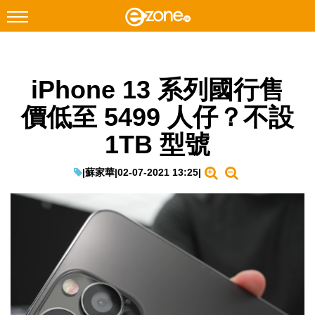
搜尋
iPhone 13 系列國行售
Facebook
Instagram
價低至 5499 人仔？不設
科技焦點
1TB 型號
網絡生活
遊戲動漫
|
蘇家華
|
02-07-2021 13:25
|
教學評測
EduTech
IT Times
生成式AI與雲端應用
Enterprise Digital Transformation