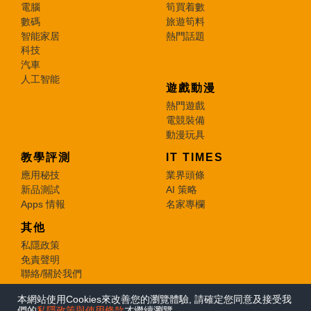
電腦
筍買着數
數碼
旅遊筍料
智能家居
熱門話題
科技
汽車
人工智能
遊戲動漫
熱門遊戲
電競裝備
動漫玩具
教學評測
IT TIMES
應用秘技
業界頭條
新品測試
AI 策略
Apps 情報
名家專欄
其他
私隱政策
免責聲明
聯絡/關於我們
本網站使用Cookies來改善您的瀏覽體驗, 請確定您同意及接受我
© 2026 e-zone. All Rights Reserved.
們的
私隱政策與使用條款
才繼續瀏覽。