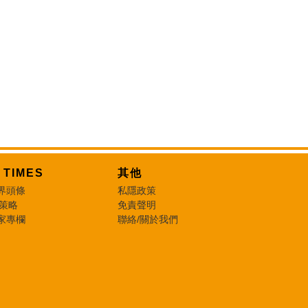
T TIMES
其他
界頭條
私隱政策
 策略
免責聲明
家專欄
聯絡/關於我們