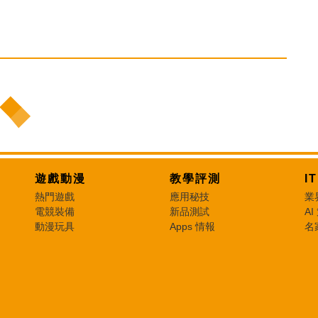
遊戲動漫
教學評測
I
熱門遊戲
應用秘技
業
電競裝備
新品測試
AI
動漫玩具
Apps 情報
名