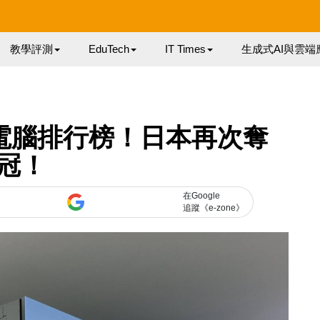
教學評測
EduTech
IT Times
生成式AI與雲端
 超級電腦排行榜！日本再次奪
冠！
在Google
追蹤《e-zone》