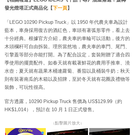
發光燈塔正式商品化【
下一頁
】
「LEGO 10290 Pickup Truck」以 1950 年代農夫車為設計
藍本，車身採用復古的酒紅色，車頭有著弧形零件，看上去
十分經典。根據官方介紹，農夫車的車輪可以活動，後方的
木頭欄杆可自由拆裝。理所當然地，農夫車的車門、尾門、
引擎蓋等部分亦能打開。為了配合設定，套裝附贈了適合四
季使用的擺賣配件。如春天就有載著鮮花的農用手推車、澆
水壺；夏天就有蔬果木桶連蘿蔔、番茄以及桶裝牛奶；秋天
則有裝著南瓜的木箱以及招牌，至於冬天就有花圈及禮物等
裝飾，可玩性很高。
官方透露，10290 Pickup Truck 售價為 US$129.99（約
HK$1,014），預計在 10 月 1 日正式發售。
↓點擊圖片放大↓