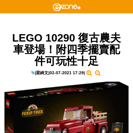
LEGO 10290 復古農夫
車登場！附四季擺賣配
件可玩性十足
|
梁綺文
|
02-07-2021 17:29
|