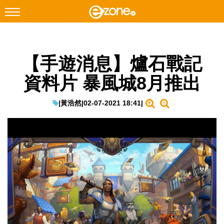
搜尋
【手遊消息】爐石戰記
Facebook
Instagram
資料片 暴風城8月推出
科技焦點
網絡生活
|
黃浩然
|
02-07-2021 18:41
|
遊戲動漫
教學評測
EduTech
IT Times
生成式AI與雲端應用
Enterprise Digital Transformation