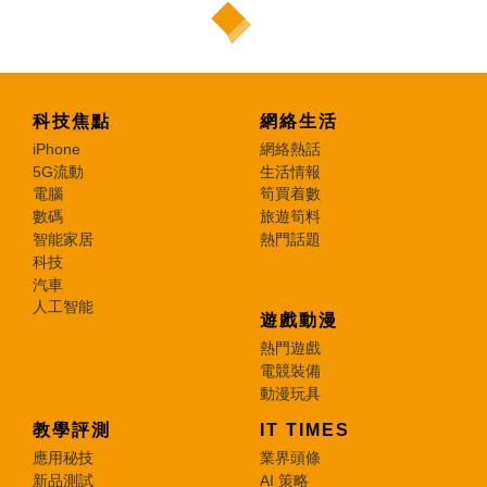
科技焦點
網絡生活
iPhone
網絡熱話
5G流動
生活情報
電腦
筍買着數
數碼
旅遊筍料
智能家居
熱門話題
科技
汽車
人工智能
遊戲動漫
熱門遊戲
電競裝備
動漫玩具
教學評測
IT TIMES
應用秘技
業界頭條
新品測試
AI 策略