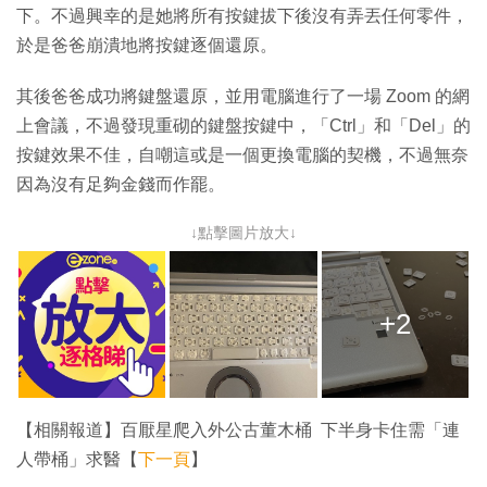
下。不過興幸的是她將所有按鍵拔下後沒有弄丟任何零件，
於是爸爸崩潰地將按鍵逐個還原。
其後爸爸成功將鍵盤還原，並用電腦進行了一場 Zoom 的網
上會議，不過發現重砌的鍵盤按鍵中，「Ctrl」和「Del」的
按鍵效果不佳，自嘲這或是一個更換電腦的契機，不過無奈
因為沒有足夠金錢而作罷。
↓點擊圖片放大↓
+2
【相關報道】百厭星爬入外公古董木桶 下半身卡住需「連
人帶桶」求醫【
下一頁
】