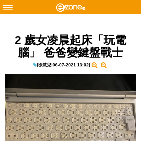
搜尋
2 歲女凌晨起床「玩電
Facebook
Instagram
腦」 爸爸變鍵盤戰士
科技焦點
網絡生活
|
徐慧兒
|
06-07-2021 13:02
|
遊戲動漫
教學評測
EduTech
IT Times
生成式AI與雲端應用
Enterprise Digital Transformation