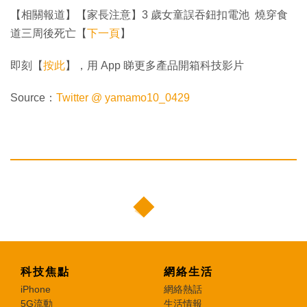
【相關報道】【家長注意】3 歲女童誤吞鈕扣電池 燒穿食
道三周後死亡【
下一頁
】
即刻【
按此
】，用 App 睇更多產品開箱科技影片
Source：
Twitter @ yamamo10_0429
科技焦點
網絡生活
iPhone
網絡熱話
5G流動
生活情報