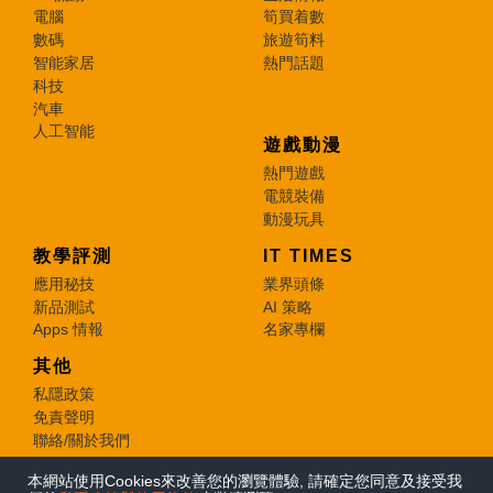
電腦
筍買着數
數碼
旅遊筍料
智能家居
熱門話題
科技
汽車
人工智能
遊戲動漫
熱門遊戲
電競裝備
動漫玩具
教學評測
IT TIMES
應用秘技
業界頭條
新品測試
AI 策略
Apps 情報
名家專欄
其他
私隱政策
免責聲明
聯絡/關於我們
本網站使用Cookies來改善您的瀏覽體驗, 請確定您同意及接受我
© 2026 e-zone. All Rights Reserved.