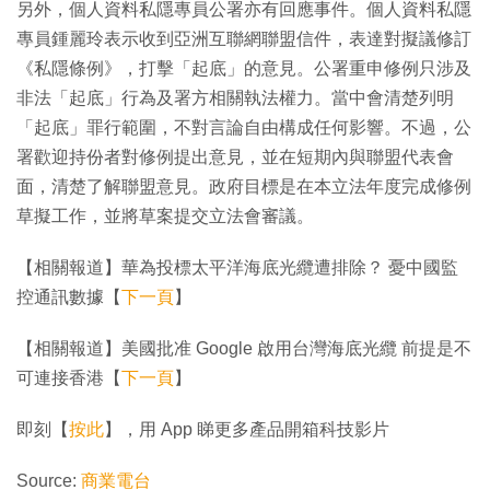
另外，個人資料私隱專員公署亦有回應事件。個人資料私隱
專員鍾麗玲表示收到亞洲互聯網聯盟信件，表達對擬議修訂
《私隱條例》，打擊「起底」的意見。公署重申修例只涉及
非法「起底」行為及署方相關執法權力。當中會清楚列明
「起底」罪行範圍，不對言論自由構成任何影響。不過，公
署歡迎持份者對修例提出意見，並在短期內與聯盟代表會
面，清楚了解聯盟意見。政府目標是在本立法年度完成修例
草擬工作，並將草案提交立法會審議。
【相關報道】華為投標太平洋海底光纜遭排除？ 憂中國監
控通訊數據【
下一頁
】
【相關報道】美國批准 Google 啟用台灣海底光纜 前提是不
可連接香港【
下一頁
】
即刻【
按此
】，用 App 睇更多產品開箱科技影片
Source:
商業電台