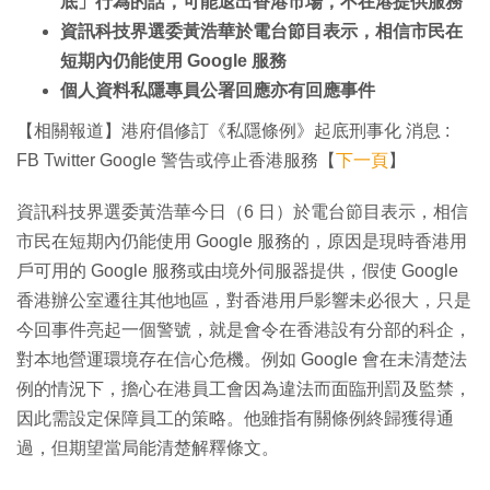
底」行為的話，可能退出香港市場，不在港提供服務
資訊科技界選委黃浩華於電台節目表示，相信市民在
短期內仍能使用 Google 服務
個人資料私隱專員公署回應亦有回應事件
【相關報道】港府倡修訂《私隱條例》起底刑事化 消息 :
FB Twitter Google 警告或停止香港服務【
下一頁
】
資訊科技界選委黃浩華今日（6 日）於電台節目表示，相信
市民在短期內仍能使用 Google 服務的，原因是現時香港用
戶可用的 Google 服務或由境外伺服器提供，假使 Google
香港辦公室遷往其他地區，對香港用戶影響未必很大，只是
今回事件亮起一個警號，就是會令在香港設有分部的科企，
對本地營運環境存在信心危機。例如 Google 會在未清楚法
例的情況下，擔心在港員工會因為違法而面臨刑罰及監禁，
因此需設定保障員工的策略。他雖指有關條例終歸獲得通
過，但期望當局能清楚解釋條文。