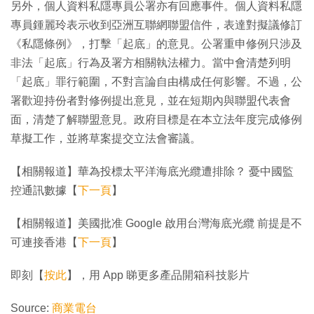
另外，個人資料私隱專員公署亦有回應事件。個人資料私隱
專員鍾麗玲表示收到亞洲互聯網聯盟信件，表達對擬議修訂
《私隱條例》，打擊「起底」的意見。公署重申修例只涉及
非法「起底」行為及署方相關執法權力。當中會清楚列明
「起底」罪行範圍，不對言論自由構成任何影響。不過，公
署歡迎持份者對修例提出意見，並在短期內與聯盟代表會
面，清楚了解聯盟意見。政府目標是在本立法年度完成修例
草擬工作，並將草案提交立法會審議。
【相關報道】華為投標太平洋海底光纜遭排除？ 憂中國監
控通訊數據【
下一頁
】
【相關報道】美國批准 Google 啟用台灣海底光纜 前提是不
可連接香港【
下一頁
】
即刻【
按此
】，用 App 睇更多產品開箱科技影片
Source:
商業電台