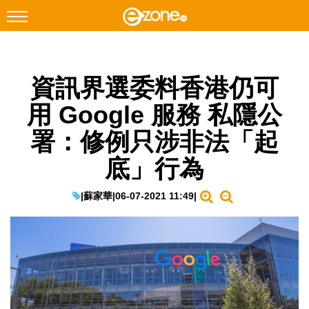
搜尋
資訊界選委料香港仍可
Facebook
Instagram
用 Google 服務 私隱公
科技焦點
署：修例只涉非法「起
網絡生活
底」行為
遊戲動漫
教學評測
|
蘇家華
|
06-07-2021 11:49
|
EduTech
IT Times
生成式AI與雲端應用
Enterprise Digital Transformation