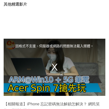
其他精選影片
T
h
i
因格式不支援、伺服器或網路的問題無法載入媒體。
s
i
s
a
m
o
d
a
l
w
i
n
d
o
w
.
【相關報道】iPhone 忘記密碼無法解鎖怎解決？ 網民笑