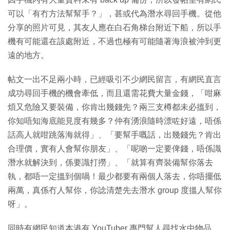
可以「有冇方法幫幫手？」，甚或代為潛水尋回手機。從他
分享的照片可見，其友人應在白石角梯台附近下船，所以手
機有可能還在該處附近，不過也極有可能隨著海浪被沖到更
遠的地方。
帖文一出不足兩小時，已經吸引不少網民留言，有網民直言
成功尋回手機的機會牽低，而且還需花費大量金錢，「咁麻
煩又危險又要裝備，你肯出幾錢先？兩三支樽都未必搵到，
你知唔知海底能見度有幾多？仲有湧浪隨時漂咗好遠，唔係
話高人就咁跳落海就得」、「要幫手嘅話，出幾錢先？肯出
合理價，實有人會幫你朋友」、「呢啲一定要俾錢，唔係識
潛水就解決到，係要識打撈」、「就算有齊裝備幫你落去
執，都唔一定搵到個喎！最少都要有兩個人落去，你唔擺低
兩萬，真係冇人幫你，你諗清楚先去潛水 group 度搵人幫你
呀」。
同時有網民知道本港有 YouTuber 專門幫人尋找水中物品，