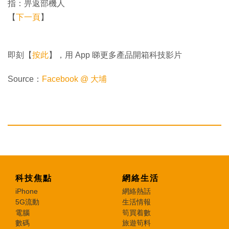
指：畀返部機人
【
下一頁
】
即刻【
按此
】，用 App 睇更多產品開箱科技影片
Source：
Facebook @ 大埔
科技焦點
網絡生活
iPhone
網絡熱話
5G流動
生活情報
電腦
筍買着數
數碼
旅遊筍料