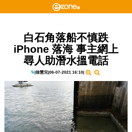
白石角落船不慎跌
iPhone 落海 事主網上
尋人助潛水搵電話
|
徐慧兒
|
06-07-2021 16:10
|