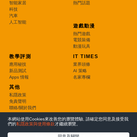
智能家居
熱門話題
科技
汽車
人工智能
遊戲動漫
熱門遊戲
電競裝備
動漫玩具
教學評測
IT TIMES
應用秘技
業界頭條
新品測試
AI 策略
Apps 情報
名家專欄
其他
私隱政策
免責聲明
聯絡/關於我們
本網站使用Cookies來改善您的瀏覽體驗, 請確定您同意及接受我
© 2026 e-zone. All Rights Reserved.
們的
私隱政策與使用條款
才繼續瀏覽。
在Google
同意及關閉