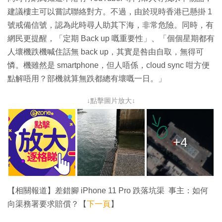
建議樓主可以嘗試聯絡對方。不過，由於現時香港已懸掛 1
號戒備信號，認為此時尋人助其下海，非常危險。同時，有
網民更提醒，「定期 Back up 嘅重要性」、「個個星期都有
人壞機跌機喊住話無 back up，其實是咎由自取，無得可
憐。機雖然是 smartphone，但人唔係，cloud sync 咁方便
點解唔用？部機就算無跌都總有壞嘅一日。」
↓點擊圖片放大↓
+4
【相關報道】差錯腳 iPhone 11 Pro 跌落坑渠 事主：如何
向渠務署要求賠償？【
下一頁
】