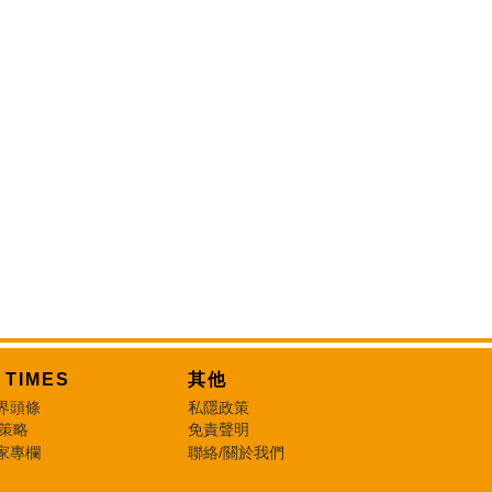
T TIMES
其他
界頭條
私隱政策
 策略
免責聲明
家專欄
聯絡/關於我們