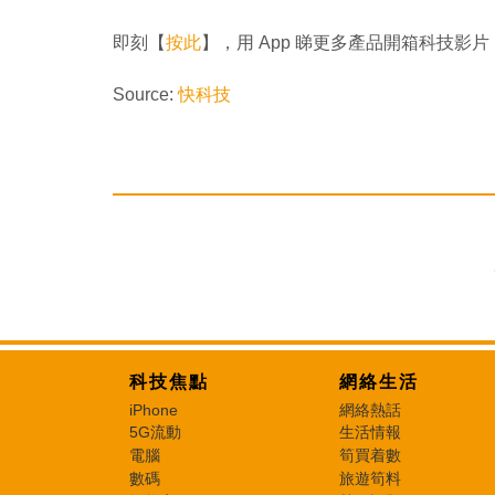
即刻【
按此
】，用 App 睇更多產品開箱科技影片
Source:
快科技
科技焦點
網絡生活
iPhone
網絡熱話
5G流動
生活情報
電腦
筍買着數
數碼
旅遊筍料