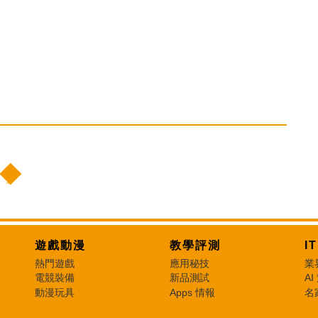
遊戲動漫
教學評測
I
熱門遊戲
應用秘技
業
電競裝備
新品測試
AI
動漫玩具
Apps 情報
名