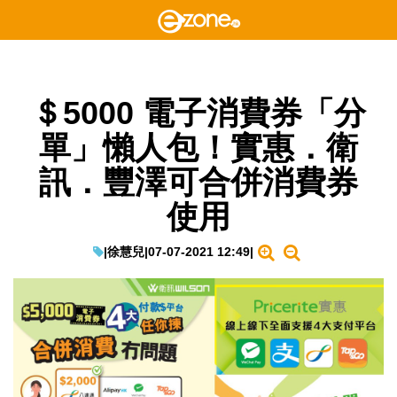
＄5000 電子消費券「分
單」懶人包！實惠．衛
訊．豐澤可合併消費券
使用
|
徐慧兒
|
07-07-2021 12:49
|