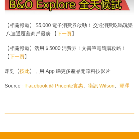
【相關報道】 $5,000 電子消費券啟動！ 交通消費吃喝玩樂
八達通覆蓋商戶最廣 【
下一頁
】
【相關報道】活用＄5000 消費券！文書筆電筍購攻略！
【
下一頁
】
即刻【
按此
】，用 App 睇更多產品開箱科技影片
Source：
Facebook @ Pricerite實惠
、
衛訊 Wilson
、
豐澤