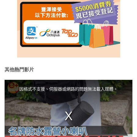
其他熱門影片
T
h
i
因格式不支援、伺服器或網路的問題無法載入媒體。
s
i
s
a
m
o
d
a
l
w
i
n
d
o
w
.