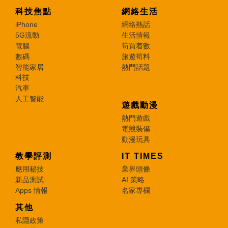
科技焦點
網絡生活
iPhone
網絡熱話
5G流動
生活情報
電腦
筍買着數
數碼
旅遊筍料
智能家居
熱門話題
科技
汽車
人工智能
遊戲動漫
熱門遊戲
電競裝備
動漫玩具
教學評測
IT TIMES
應用秘技
業界頭條
新品測試
AI 策略
Apps 情報
名家專欄
其他
私隱政策