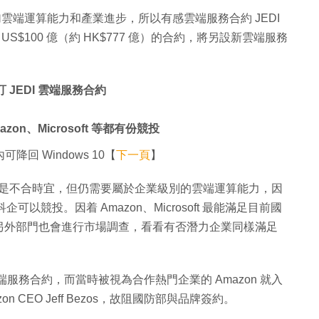
加雲端運算能力和產業進步，所以有感雲端服務合約 JEDI
 US$100 億（約 HK$777 億）的合約，將另設新雲端服務
簽訂 JEDI 雲端服務合約
）
on、Microsoft 等都有份競投
可降回 Windows 10【
下一頁
】
DI 是不合時宜，但仍需要屬於企業級別的雲端運算能力，因
以競投。因着 Amazon、Microsoft 最能滿足目前國
另外部門也會進行市場調查，看看有否潛力企業同樣滿足
 批出雲端服務合約，而當時被視為合作熱門企業的 Amazon 就入
CEO Jeff Bezos，故阻國防部與品牌簽約。