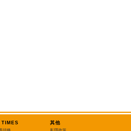
T TIMES
其他
界頭條
私隱政策