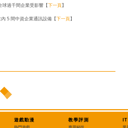
擊 全球過千間企業受影響【
下一頁
】
在內 5 間中資企業通訊設備【
下一頁
】
遊戲動漫
教學評測
I
熱門遊戲
應用秘技
業