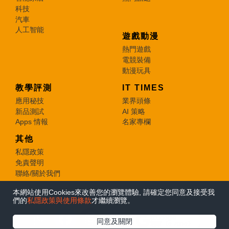
科技
汽車
人工智能
遊戲動漫
熱門遊戲
電競裝備
動漫玩具
教學評測
IT TIMES
應用秘技
業界頭條
新品測試
AI 策略
Apps 情報
名家專欄
其他
私隱政策
免責聲明
聯絡/關於我們
本網站使用Cookies來改善您的瀏覽體驗, 請確定您同意及接受我
© 2026 e-zone. All Rights Reserved.
們的
私隱政策與使用條款
才繼續瀏覽。
在Google
同意及關閉
追蹤《e-zone》