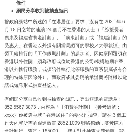
條件
網民分享收到被抽查短訊
據政府網站中所述的「在港居住」要求，沒有在 2021 年 6
月 18 日之前的連續 24 個月不在香港的人士（「綜援長者
廣東及福建省養老計劃」、「廣東計劃」或「福建計劃」的
受惠人、在香港以外獲有關當局認可的學校／大學就讀、由
勞工處推行的「工作假期計劃」的參加者、因健康問題須在
香港以外住院、須為政府或位於香港的公司/機構短期在香
港以外執行職務，或須陪伴執行此等職務的直系親屬或有合
理的特殊原因除外）。而政府或其委聘的承辦商將隨機以電
話或短訊形式抽查登記人。
有網民分享自己收到被抽查的短訊，登出短訊的電話為：
852 5567 3873，內容為「【消費券計劃】（參考編號：
xxxx）你被選中就 " 在港居住 " 的要求作抽查。請在 3 個工
作天內就所需的跟進致電 2852 1009 聯絡德勤．關黃陳方
會計師行。查詢：185000」。樓主對此抽查大感煩厭，認