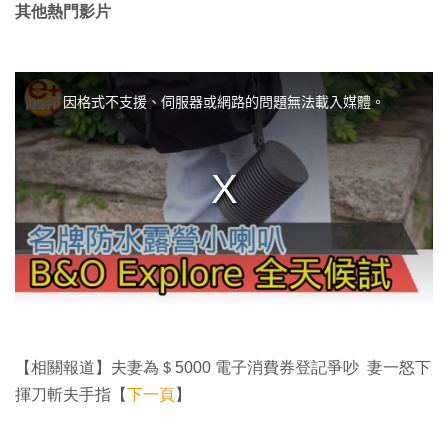
其他熱門影片
T
h
i
因格式不支援、伺服器或網路的問題無法載入媒體。
s
i
s
a
m
o
d
a
l
w
i
n
d
o
w
.
【相關報道】夫妻為＄5000 電子消費券登記爭吵 妻一怒下
揮刀斬夫手指【
下一頁
】