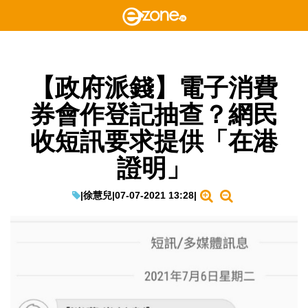
【政府派錢】電子消費
券會作登記抽查？網民
收短訊要求提供「在港
證明」
|
徐慧兒
|
07-07-2021 13:28
|