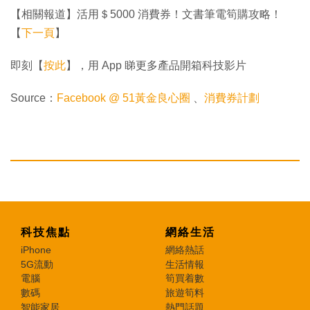
【相關報道】活用＄5000 消費券！文書筆電筍購攻略！
【
下一頁
】
即刻【
按此
】，用 App 睇更多產品開箱科技影片
Source：
Facebook @ 51黃金良心圈
、
消費券計劃
科技焦點
網絡生活
iPhone
網絡熱話
5G流動
生活情報
電腦
筍買着數
數碼
旅遊筍料
智能家居
熱門話題