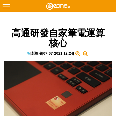
搜尋
高通研發自家筆電運算
Facebook
Instagram
核心
科技焦點
網絡生活
|
彭振濠
|
07-07-2021 12:24
|
遊戲動漫
教學評測
EduTech
IT Times
生成式AI與雲端應用
Enterprise Digital Transformation