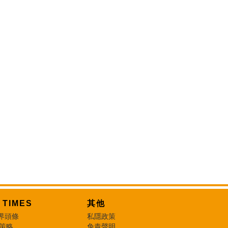
T TIMES
其他
界頭條
私隱政策
 策略
免責聲明