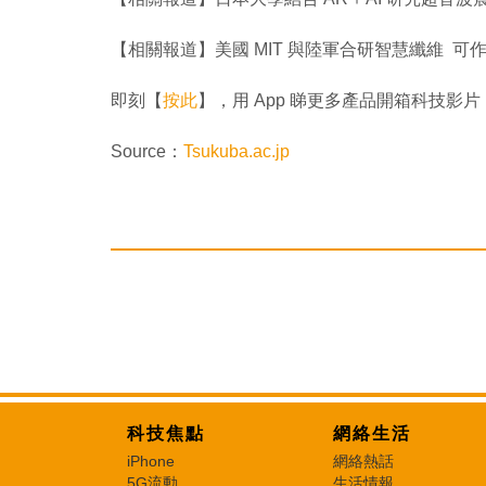
【相關報道】美國 MIT 與陸軍合研智慧纖維 
即刻【
按此
】，用 App 睇更多產品開箱科技影片
Source：
Tsukuba.ac.jp
科技焦點
網絡生活
iPhone
網絡熱話
5G流動
生活情報