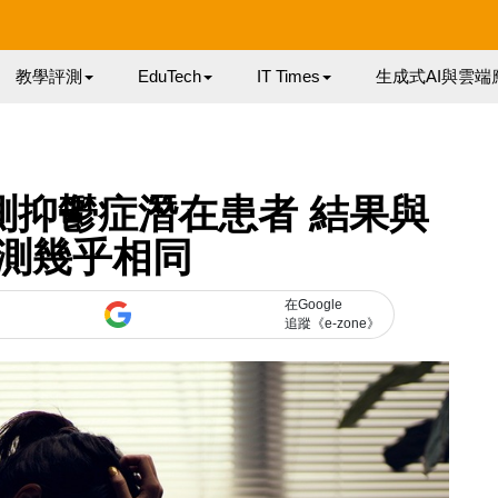
教學評測
EduTech
IT Times
生成式AI與雲端
預測抑鬱症潛在患者 結果與
測幾乎相同
在Google
追蹤《e-zone》