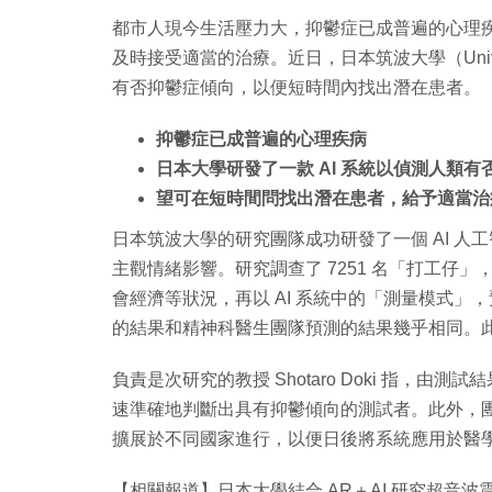
都市人現今生活壓力大，抑鬱症已成普遍的心理
及時接受適當的治療。近日，日本筑波大學（Universi
有否抑鬱症傾向，以便短時間內找出潛在患者。
抑鬱症已成普遍的心理疾病
日本大學研發了一款 AI 系統以偵測人類有
望可在短時間問找出潛在患者，給予適當治
日本筑波大學的研究團隊成功研發了一個 AI 
主觀情緒影響。研究調查了 7251 名「打工仔
會經濟等狀況，再以 AI 系統中的「測量模式」
的結果和精神科醫生團隊預測的結果幾乎相同。此項
負責是次研究的教授 Shotaro Doki 指，由
速準確地判斷出具有抑鬱傾向的測試者。此外，團
擴展於不同國家進行，以便日後將系統應用於醫
【相關報道】日本大學結合 AR＋AI 研究超音