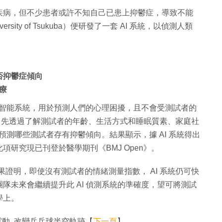
疾病，但不少患者或許不知自己已患上抑鬱症，導致不能
ty of Tsukuba）便研發了一套 AI 系統，以偵測人類
否抑鬱症傾向
療
人工智能系統，用於預測人們的心理困擾，且不會受測試者的
」，先透過了解測試者的年齡、生活方式和睡眠質素、家庭社
，預測哪些測試者存有抑鬱傾向。結果顯示，據 AI 系統得出
研究現已刊登於醫學期刊《BMJ Open》。
測試結果證明，即使沒有測試者的情緒測量指數， AI 系統仍可快
隊未來會繼續提升此 AI 偵測系統的準確度，望可將測試
學上。
波震動 改變乒乓球半空軌跡【
下一頁
】