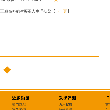
可作軍服布料能掌握軍人生理狀態【
下一頁
】
遊戲動漫
教學評測
I
熱門遊戲
應用秘技
業
電競裝備
新品測試
AI