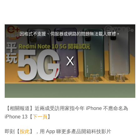
T
h
i
因格式不支援、伺服器或網路的問題無法載入媒體。
s
i
s
a
m
o
d
a
l
w
i
n
d
o
w
.
【相關報道】近兩成受訪用家指今年 iPhone 不應命名為
iPhone 13【
下一頁
】
即刻【
按此
】，用 App 睇更多產品開箱科技影片