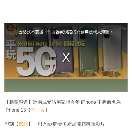
T
h
i
因格式不支援、伺服器或網路的問題無法載入媒體。
s
i
s
a
m
o
d
a
l
w
i
n
d
o
w
.
【相關報道】近兩成受訪用家指今年 iPhone 不應命名為
iPhone 13【
下一頁
】
即刻【
按此
】，用 App 睇更多產品開箱科技影片