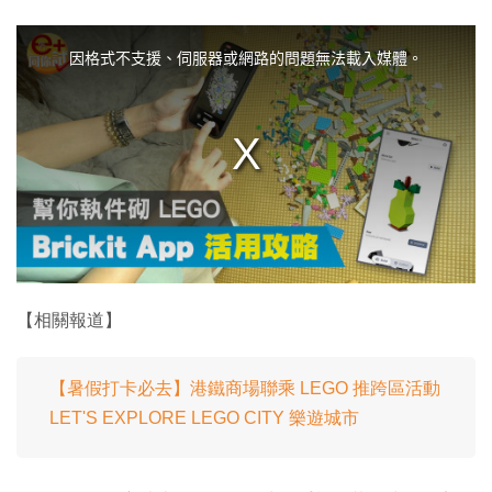
T
h
i
因格式不支援、伺服器或網路的問題無法載入媒體。
s
i
s
a
m
o
d
a
l
w
i
n
d
o
w
.
【相關報道】
【暑假打卡必去】港鐵商場聯乘 LEGO 推跨區活動
LET'S EXPLORE LEGO CITY 樂遊城市