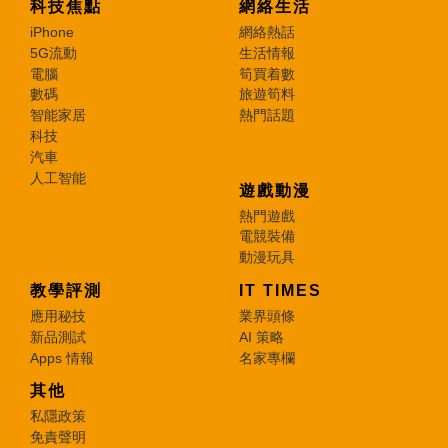
科技焦點
網絡生活
iPhone
網絡熱話
5G流動
生活情報
電腦
筍買着數
數碼
旅遊筍料
智能家居
熱門話題
科技
汽車
人工智能
遊戲動漫
熱門遊戲
電競裝備
動漫玩具
教學評測
IT TIMES
應用秘技
業界頭條
新品測試
AI 策略
Apps 情報
名家專欄
其他
私隱政策
免責聲明