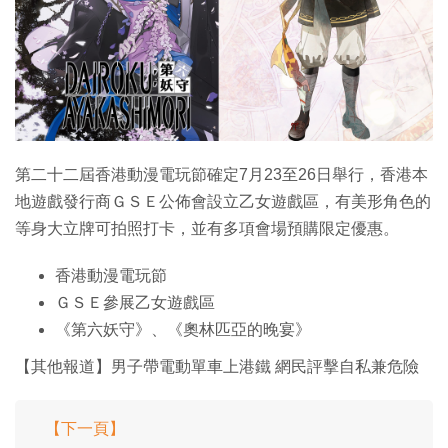
特集
第二十二屆香港動漫電玩節確定7月23至26日舉行，香港本
地遊戲發行商ＧＳＥ公佈會設立乙女遊戲區，有美形角色的
等身大立牌可拍照打卡，並有多項會場預購限定優惠。
香港動漫電玩節
ＧＳＥ參展乙女遊戲區
《第六妖守》、《奧林匹亞的晚宴》
【其他報道】男子帶電動單車上港鐵 網民評擊自私兼危險
【下一頁】