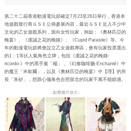
第二十二屆香港動漫電玩節確定7月23至26日舉行，香港本
地遊戲發行商ＧＳＥ公佈參展內容，最近ＧＳＥ近入不少中
文化的乙女遊戲系列，面向女性玩家，例如：《奧林匹亞的
晚宴》、《虔誠之花的晚鐘》、《Cupid Parasite》等。今
年的動漫電玩節將會設立乙女遊戲專區，會有玩家投票選出
的1：1等比人氣角色立牌，包括《虔誠之花的晚鐘-
ricordo-》中的黑手黨「楊」，《幻奏咖啡廳-Enchanté》中
的魔王「米歇爾」，以及《奧林匹亞的晚宴》中【理】的所
長「朱砂」，想跟心儀角色合照留念的玩家千萬不能錯過。
↓點擊圖片放大↓