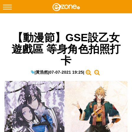
搜尋
【動漫節】GSE設乙女
Facebook
Instagram
遊戲區 等身角色拍照打
科技焦點
卡
網絡生活
遊戲動漫
|
黃浩然
|
07-07-2021 19:25
|
教學評測
EduTech
IT Times
生成式AI與雲端應用
Enterprise Digital Transformation