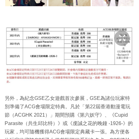
另外，為紀念GSE乙女遊戲首次參展，GSE為諸位玩家特
別準備了ACG會場限定特典。凡於「第22屆香港動漫電玩
節（ACGHK 2021）」期間預購《第六妖守》、《Cupid
Parasite（共生邱比特）》或《虔誠之花的晚鐘 -1926-》的
玩家，均可隨機獲得ACG會場限定典藏卡一張。為方便各