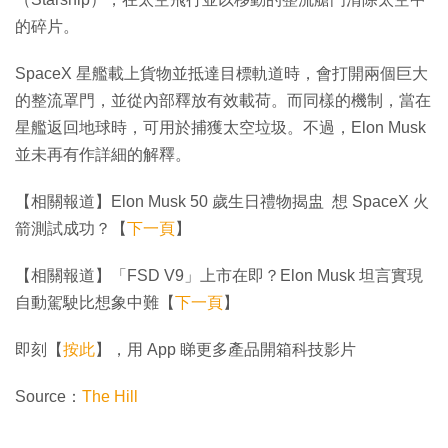
的碎片。
SpaceX 星艦載上貨物並抵達目標軌道時，會打開兩個巨大
的整流罩門，並從內部釋放有效載荷。而同樣的機制，當在
星艦返回地球時，可用於捕獲太空垃圾。不過，Elon Musk
並未再有作詳細的解釋。
【相關報道】Elon Musk 50 歲生日禮物揭盅 想 SpaceX 火
箭測試成功？【
下一頁
】
【相關報道】「FSD V9」上市在即？Elon Musk 坦言實現
自動駕駛比想象中難【
下一頁
】
即刻【
按此
】，用 App 睇更多產品開箱科技影片
Source：
The Hill