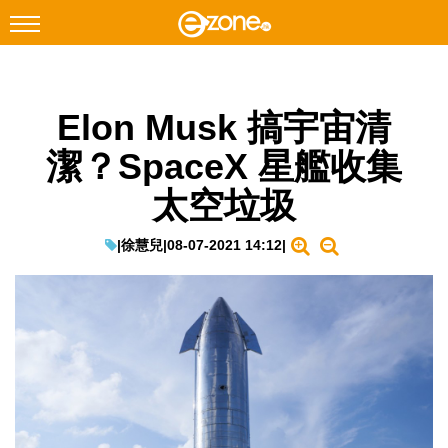
搜尋
Elon Musk 搞宇宙清
Facebook
Instagram
潔？SpaceX 星艦收集
科技焦點
太空垃圾
網絡生活
遊戲動漫
|
徐慧兒
|
08-07-2021 14:12
|
教學評測
EduTech
IT Times
生成式AI與雲端應用
Enterprise Digital Transformation