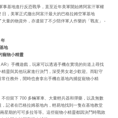
設立軍事基地進行反恐戰爭，直至近年美軍開始將阿富汗軍權
 2 日，美軍正式撤出阿富汗最大的巴格拉姆空軍基地
了遺留了大量的物資外，亦遺留了不少陪伴軍人作樂的「戰友」 -
 年
基地
中的寵物小精靈
實境虛擬（AR）手機遊戲，玩家可以透過手機在實境的街道上尋找
小精靈與其他玩家進行決鬥，深受男女老少歡迎。而駐守
日常任務外，閒時也會拿出手機在基地內捕捉寵物小精
不但留下 700 多輛軍車、大量輕兵器和彈藥，以及無數
道，記者在巴格拉姆基地內，輕易地找到一隻在基地教堂
防守兩星期的可可多拉等等。這些寵物小精靈都因決鬥時戰敗