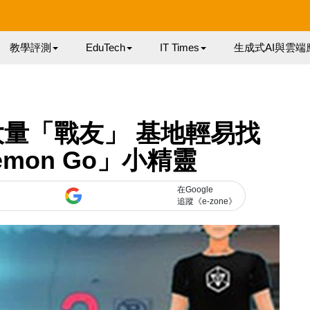
教學評測
EduTech
IT Times
生成式AI與雲端
量「戰友」 基地輕易找
emon Go」小精靈
在Google
追蹤《e-zone》