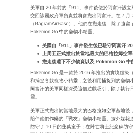
美軍自 20 年前的「911」事件後便於阿富汗
交回該國政府軍負責並將會撤出阿富汗。在 7 月
（BagramAirBase​）。他們在撤走後，除
Pokemon Go 中的寵物小精靈。
美國自「911」事件發生後已駐守阿富汗 20
上周五正式撤出於當地最大的巴格拉姆空軍
撤走後遺下不少物資以及 Pokemon Go 
Pokemon Go 是一款於 2016 年推出的
和捕捉各款寵物小精靈，之後利用捕捉到的寵物
阿富汗的美軍同樣深受這個遊戲吸引，除了執行
靈。
美軍正式撤出於當地最大的巴格拉姆空軍基地後，
陪伴他們作樂的「戰友」寵物小精靈。據外媒報
防守了 10 日的蓮葉童子；在陣亡將士紀念碑