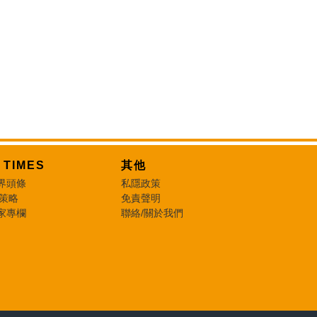
T TIMES
其他
界頭條
私隱政策
 策略
免責聲明
家專欄
聯絡/關於我們