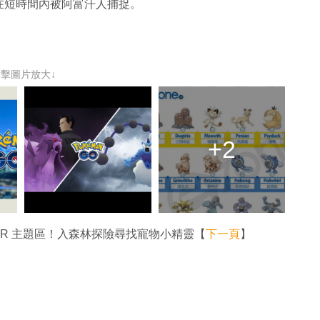
在短時間內被阿富汗人捕捉。
點擊圖片放大↓
+2
DER 主題區！入森林探險尋找寵物小精靈【
下一頁
】