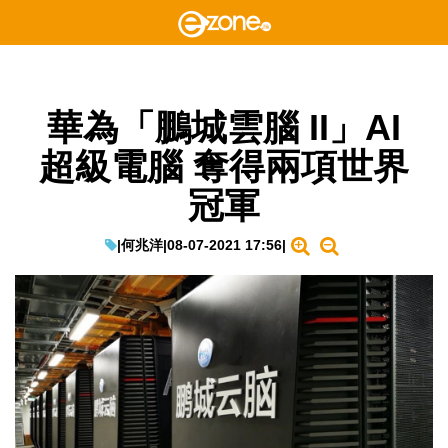
華為「鵬城雲腦 II」AI
超級電腦 奪得兩項世界
冠軍
|
何兆洋
|
08-07-2021 17:56
|