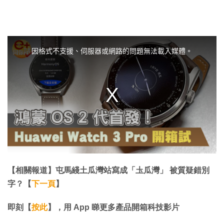
T
h
i
因格式不支援、伺服器或網路的問題無法載入媒體。
s
i
s
a
m
o
d
a
l
w
i
n
d
o
w
.
【相關報道】屯馬綫土瓜灣站寫成「圡瓜灣」 被質疑錯別
字？【
下一頁
】
即刻【
按此
】，用 App 睇更多產品開箱科技影片