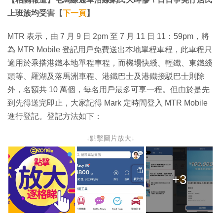
上班族均受害【
下一頁
】
MTR 表示，由 7 月 9 日 2pm 至 7 月 11 日 11：59pm，將
為 MTR Mobile 登記用戶免費送出本地單程車程，此車程只
適用於乘搭港鐵本地單程車程，而機場快綫、輕鐵、東鐵綫
頭等、羅湖及落馬洲車程、港鐵巴士及港鐵接駁巴士則除
外，名額共 10 萬個，每名用戶最多可享一程。但由於是先
到先得送完即止，大家記得 Mark 定時間登入 MTR Mobile
進行登記。登記方法如下：
↓點擊圖片放大↓
+3