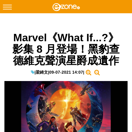
搜尋
Marvel《What If...?》
Facebook
Instagram
影集 8 月登場！黑豹查
科技焦點
德維克聲演星爵成遺作
網絡生活
遊戲動漫
|
梁綺文
|
09-07-2021 14:07
|
教學評測
EduTech
IT Times
生成式AI與雲端應用
Enterprise Digital Transformation