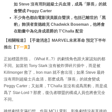
如 Steve 沒有用到超級士兵血清，成爲「隊長」的就
會變成 Peggy Carter
不少角色都由電影演員親自聲演，包括已離世的「黑
豹」飾演者查德維克 Chadwick Boseman，他將會
在動畫中為化身成星爵的 T'Challa 配音
【相關報道】【手遊消息】MARVEL未來革命 預定下半年
推出【
下一頁
】
正如標題所指，《What If...?》的劇情角色跟大家認知的都
不同。如當初 Tony Stark 沒有被炸彈碎片插中，而是被
Killmonger 救了，Iron man 就不會出現；如果 Steve 最終
沒有用到超級士兵血清，那麽成爲「隊長」的就會變成
Peggy Carter；又如果，T'Challa 並沒有成爲黑豹，而是成
爲了 Star-Lord？那麽，復仇者聯盟的構成人員也將會完全
不同。
雖然劇情充滿幻想，也與 MCU 電影、影集劇情沒有直接的