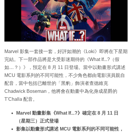
特集
Marvel 影集一套接一套，好評如潮的《Loki》即將在下星期
完結。下一部作品將是大受影迷期待的《What If...?（假
如…？）》，預定在 8 月 11 日登場。當中以動畫形式講述
MCU 電影系列的不同可能性，不少角色都由電影演員親自
配音，當中包括已離世的「黑豹」飾演者查德維克
Chadwick Boseman，他將會在動畫中為化身成星爵的
T'Challa 配音。
Marvel 動畫影集《What If...?》確定在 8 月 11 日
（星期三）正式登場
影集以動畫形式講述 MCU 電影系列的不同可能性，