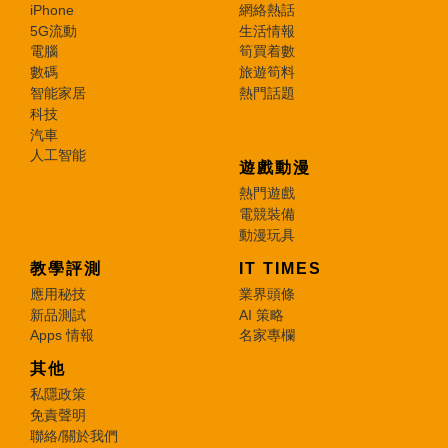
iPhone
網絡熱話
5G流動
生活情報
電腦
筍買着數
數碼
旅遊筍料
智能家居
熱門話題
科技
汽車
人工智能
遊戲動漫
熱門遊戲
電競裝備
動漫玩具
教學評測
IT TIMES
應用秘技
業界頭條
新品測試
AI 策略
Apps 情報
名家專欄
其他
私隱政策
免責聲明
聯絡/關於我們