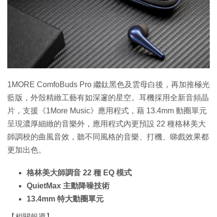
特集
1MORE ComfoBuds Pro 繼鈦黑色及雲母白後，再加推極光
藍版，外殼精緻工藝有如深邃的星空。耳機採用全新音頻晶
片，支援《1More Music》應用程式，藉 13.4mm 動圈單元
呈現濃厚細緻的音樂外，應用程式內更預設 22 種格林美大
師調校的曲風音效，聽不同風格的音樂、打機、睇戲效果都
更加出色。
格林美大師調音 22 種 EQ 模式
QuietMax 主動降噪技術
13.4mm 特大動圈單元
【相關報導】