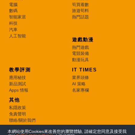
電腦
筍買着數
數碼
旅遊筍料
智能家居
熱門話題
科技
汽車
人工智能
遊戲動漫
熱門遊戲
電競裝備
動漫玩具
教學評測
IT TIMES
應用秘技
業界頭條
新品測試
AI 策略
Apps 情報
名家專欄
其他
私隱政策
免責聲明
聯絡/關於我們
本網站使用Cookies來改善您的瀏覽體驗, 請確定您同意及接受我
© 2026 e-zone. All Rights Reserved.