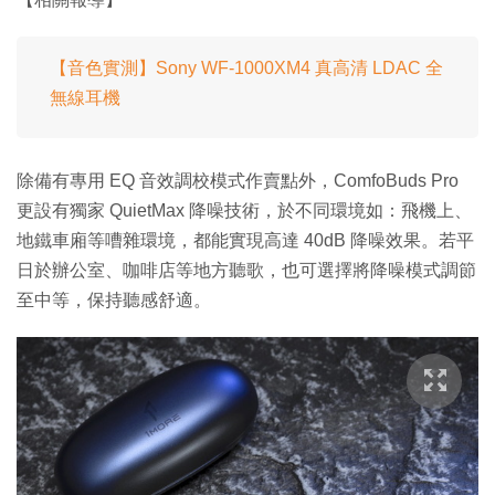
【音色實測】Sony WF-1000XM4 真高清 LDAC 全
無線耳機
除備有專用 EQ 音效調校模式作賣點外，ComfoBuds Pro
更設有獨家 QuietMax 降噪技術，於不同環境如：飛機上、
地鐵車廂等嘈雜環境，都能實現高達 40dB 降噪效果。若平
日於辦公室、咖啡店等地方聽歌，也可選擇將降噪模式調節
至中等，保持聽感舒適。