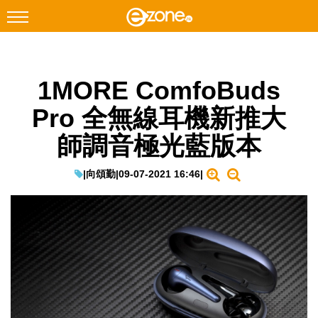
搜尋
1MORE ComfoBuds
Facebook
Instagram
Pro 全無線耳機新推大
科技焦點
師調音極光藍版本
網絡生活
遊戲動漫
|
向頌勤
|
09-07-2021 16:46
|
教學評測
EduTech
IT Times
生成式AI與雲端應用
Enterprise Digital Transformation