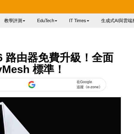
教學評測
EduTech
IT Times
生成式AI與雲端
iFi 6 路由器免費升級！全面
yMesh 標準！
在Google
追蹤《e-zone》