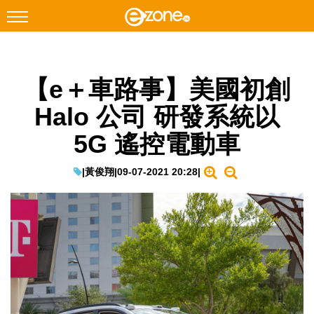
搜尋
【e＋車路事】美國初創
Facebook
Instagram
Halo 公司 研發系統以
科技焦點
5G 遙控電動車
網絡生活
遊戲動漫
|
黃俊翔
|
09-07-2021 20:28
|
教學評測
EduTech
IT Times
生成式AI與雲端應用
Enterprise Digital Transformation