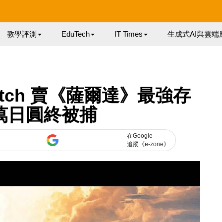
教學評測
EduTech
IT Times
生成式AI與雲端
tch 賣《薩爾達》最強存
萬日圓終被捕
在Google
追蹤《e-zone》