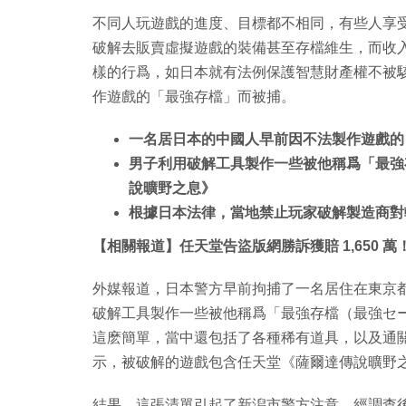
不同人玩遊戲的進度、目標都不相同，有些人享
破解去販賣虛擬遊戲的裝備甚至存檔維生，而收
樣的行爲，如日本就有法例保護智慧財產權不被
作遊戲的「最強存檔」而被捕。
一名居日本的中國人早前因不法製作遊戲的
男子利用破解工具製作一些被他稱爲「最強
說曠野之息》
根據日本法律，當地禁止玩家破解製造商對
【相關報道】任天堂告盜版網勝訴獲賠 1,650 萬！
外媒報道，日本警方早前拘捕了一名居住在東京
破解工具製作一些被他稱爲「最強存檔（最強セ
這麽簡單，當中還包括了各種稀有道具，以及通
示，被破解的遊戲包含任天堂《薩爾達傳說曠野之息》，
結果，這張清單引起了新潟市警方注意，經調查