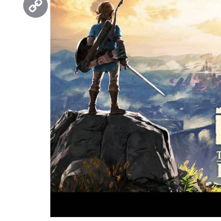
Copy
Link