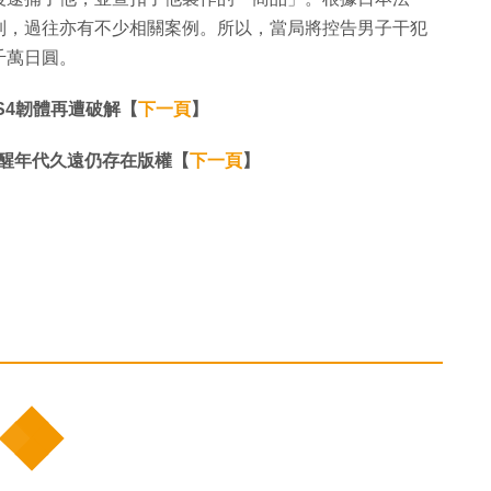
制，過往亦有不少相關案例。所以，當局將控告男子干犯
千萬日圓。
PS4韌體再遭破解【
下一頁
】
提醒年代久遠仍存在版權【
下一頁
】