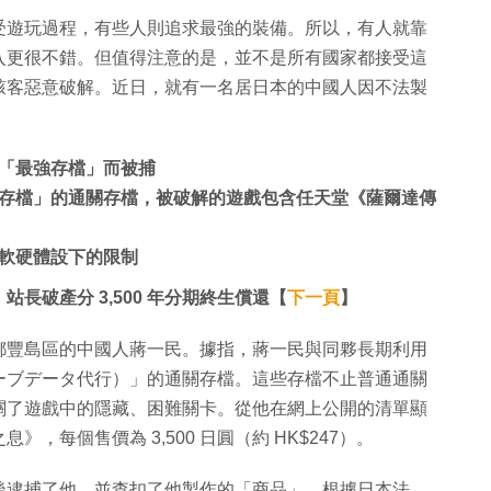
受遊玩過程，有些人則追求最強的裝備。所以，有人就靠
入更很不錯。但值得注意的是，並不是所有國家都接受這
駭客惡意破解。近日，就有一名居日本的中國人因不法製
「最強存檔」而被捕
存檔」的通關存檔，被破解的遊戲包含任天堂《薩爾達傳
軟硬體設下的限制
站長破產分 3,500 年分期終生償還【
下一頁
】
都豐島區的中國人蔣一民。據指，蔣一民與同夥長期利用
ーブデータ代行）」的通關存檔。這些存檔不止普通通關
關了遊戲中的隱藏、困難關卡。從他在網上公開的清單顯
每個售價為 3,500 日圓（約 HK$247）。
後逮捕了他，並查扣了他製作的「商品」。根據日本法