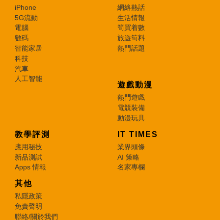
iPhone
網絡熱話
5G流動
生活情報
電腦
筍買着數
數碼
旅遊筍料
智能家居
熱門話題
科技
汽車
人工智能
遊戲動漫
熱門遊戲
電競裝備
動漫玩具
教學評測
IT TIMES
應用秘技
業界頭條
新品測試
AI 策略
Apps 情報
名家專欄
其他
私隱政策
免責聲明
聯絡/關於我們