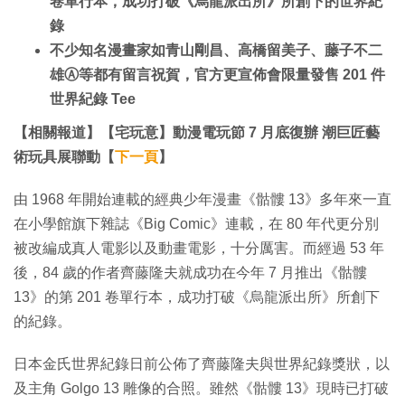
卷單行本，成功打破《烏龍派出所》所創下的世界紀
錄
不少知名漫畫家如青山剛昌、高橋留美子、藤子不二
雄Ⓐ等都有留言祝賀，官方更宣佈會限量發售 201 件
世界紀錄 Tee
【相關報道】【宅玩意】動漫電玩節 7 月底復辦 潮巨匠藝
術玩具展聯動【
下一頁
】
由 1968 年開始連載的經典少年漫畫《骷髏 13》多年來一直
在小學館旗下雜誌《Big Comic》連載，在 80 年代更分別
被改編成真人電影以及動畫電影，十分厲害。而經過 53 年
後，84 歲的作者齊藤隆夫就成功在今年 7 月推出《骷髏
13》的第 201 卷單行本，成功打破《烏龍派出所》所創下
的紀錄。
日本金氏世界紀錄日前公佈了齊藤隆夫與世界紀錄獎狀，以
及主角 Golgo 13 雕像的合照。雖然《骷髏 13》現時已打破