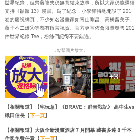
世界紀錄，但齊藤隆夫仍無意結束故事，所以大家仍能繼續
支持《骷髏 13》漫畫。爲了紀念，小學館特地開設了 201
卷的慶祝網頁，不少知名漫畫家如青山剛昌、高橋留美子、
藤子不二雄Ⓐ等都有留言祝賀。官方更宣佈會限量發售 201
件世界紀錄 Tee，粉絲們記得不要錯過。
↓點擊圖片放大↓
+3
【相關報道】【宅玩意】《BRAVE︰群青戰記》 高中生vs
織田信長【
下一頁
】
【相關報道】大阪全新漫畫酒店 7 月開幕 藏書多達 8 千本
住客免費任看【
下一頁
】