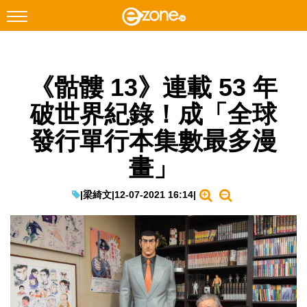
搜尋
《骷髏 13》連載 53 年
Facebook
Instagram
破世界紀錄！成「全球
科技焦點
發行單行本集數最多漫
網絡生活
畫」
遊戲動漫
教學評測
|
梁綺文
|
12-07-2021 16:14
|
EduTech
IT Times
生成式AI與雲端應用
Enterprise Digital Transformation