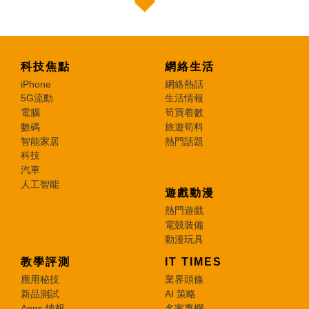
科技焦點
網絡生活
iPhone
網絡熱話
5G流動
生活情報
電腦
筍買着數
數碼
旅遊筍料
智能家居
熱門話題
科技
汽車
人工智能
遊戲動漫
熱門遊戲
電競裝備
動漫玩具
教學評測
IT TIMES
應用秘技
業界頭條
新品測試
AI 策略
Apps 情報
名家專欄