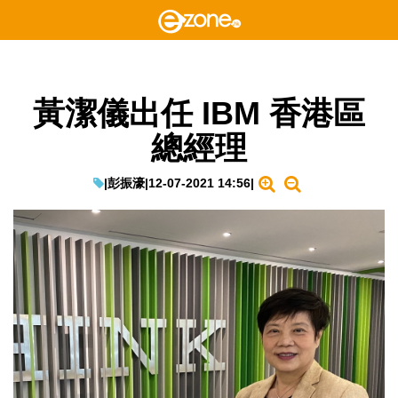
黃潔儀出任 IBM 香港區
總經理
|
彭振濠
|
12-07-2021 14:56
|