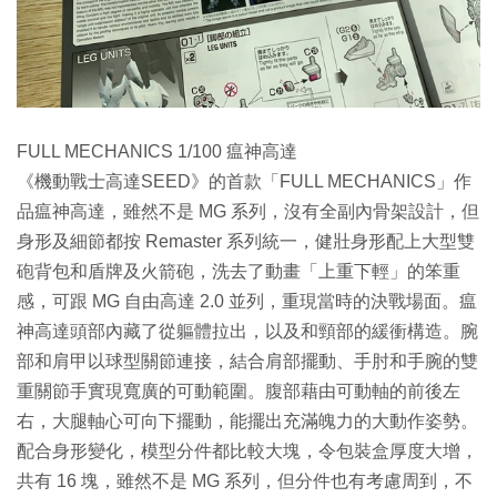
FULL MECHANICS 1/100 瘟神高達
《機動戰士高達SEED》的首款「FULL MECHANICS」作
品瘟神高達，雖然不是 MG 系列，沒有全副內骨架設計，但
身形及細節都按 Remaster 系列統一，健壯身形配上大型雙
砲背包和盾牌及火箭砲，洗去了動畫「上重下輕」的笨重
感，可跟 MG 自由高達 2.0 並列，重現當時的決戰場面。瘟
神高達頭部內藏了從軀體拉出，以及和頸部的緩衝構造。腕
部和肩甲以球型關節連接，結合肩部擺動、手肘和手腕的雙
重關節手實現寬廣的可動範圍。腹部藉由可動軸的前後左
右，大腿軸心可向下擺動，能擺出充滿魄力的大動作姿勢。
配合身形變化，模型分件都比較大塊，令包裝盒厚度大增，
共有 16 塊，雖然不是 MG 系列，但分件也有考慮周到，不