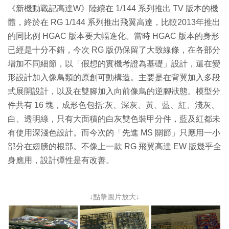
《新機動戰記高達W》陸續在 1/144 系列推出 TV 版本的機
體，終於在 RG 1/144 系列推出飛翼高達，比較2013年推出
的同比例 HGAC 版本要大幅進化。當時 HGAC 版本的身形
已經是十分不錯，今次 RG 版仍保留了大致線條，在各部分
增加不同細節，以「假想的實機考證為基礎」設計，還在變
形設計加入像鳥類的原創可動構造。主要是在背翼加入多段
式展開設計，以及在雙腳加入向前像鳥的逆腳狀態。模型分
件共有 16 塊，成形色包括:灰、深灰、黃、藍、紅、淺灰、
白、透明綠，只有大面積的白灰雙色裝甲分件，藍及紅都未
有使用深淺色設計。而今次的「先進 MS 關節」只應用一小
部分在翅膀的根部。不像上一款 RG 飛翼高達 EW 版幾乎全
身應用，設計彈性是有改善。
↓點擊圖片放大↓