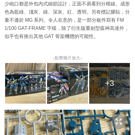
少砲口都是外包內式細節設計，正面不易看到分模線。成形
色為藍綠、淺灰、綠、深灰、紅、透明。另有標記膠貼，分
量不遜於 MG 系列。令人在意的，是一部分板件寫有 FM
1/100 GAT-FRAME 字樣，除了衍生版重劍型瘟神高達外，
似乎也有推出其他 GAT 骨架機體的可能性。
↓點擊圖片放大↓
+3