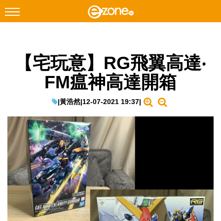
搜尋
【宅玩意】RG飛翼高達‧
Facebook
Instagram
FM瘟神高達開箱
科技焦點
網絡生活
|
黃浩然
|
12-07-2021 19:37
|
遊戲動漫
教學評測
EduTech
IT Times
生成式AI與雲端應用
Enterprise Digital Transformation