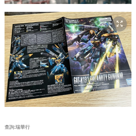
查詢:瑞華行