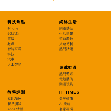
科技焦點
網絡生活
iPhone
網絡熱話
5G流動
生活情報
電腦
筍買着數
數碼
旅遊筍料
智能家居
熱門話題
科技
汽車
人工智能
遊戲動漫
熱門遊戲
電競裝備
動漫玩具
教學評測
IT TIMES
應用秘技
業界頭條
新品測試
AI 策略
Apps 情報
名家專欄