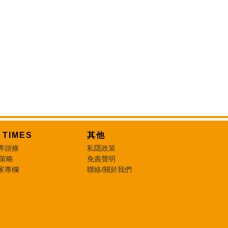
T TIMES
其他
界頭條
私隱政策
 策略
免責聲明
家專欄
聯絡/關於我們