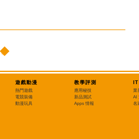
遊戲動漫
教學評測
I
熱門遊戲
應用秘技
業
電競裝備
新品測試
AI
動漫玩具
Apps 情報
名