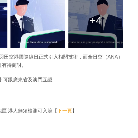
+4
空港和羽田空港國際線日正式引入相關技術，而全日空（ANA）
還有待商討。
 可跟廣東省及澳門互認
區 港人無須檢測可入境【
下一頁
】