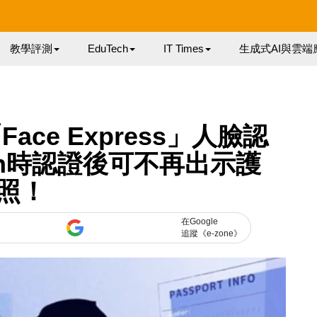
教學評測
EduTech
IT Times
生成式AI與雲端
ce Express」人臉認
in時認證後可不再出示護
照！
在Google
追蹤《e-zone》