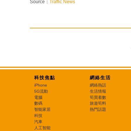
Source：
Traffic News
科技焦點
網絡生活
iPhone
網絡熱話
5G流動
生活情報
電腦
筍買着數
數碼
旅遊筍料
智能家居
熱門話題
科技
汽車
人工智能