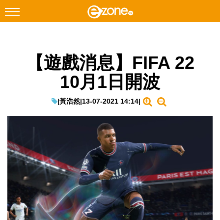
搜尋
【遊戲消息】FIFA 22
Facebook
Instagram
10月1日開波
科技焦點
網絡生活
|
黃浩然
|
13-07-2021 14:14
|
遊戲動漫
教學評測
EduTech
IT Times
生成式AI與雲端應用
Enterprise Digital Transformation