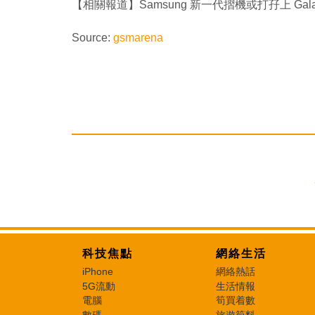
【相關報道】Samsung 新一代摺機或打孖上 Galaxy 
Source:
gsmarena
科技焦點
網絡生活
iPhone
網絡熱話
5G流動
生活情報
電腦
筍買着數