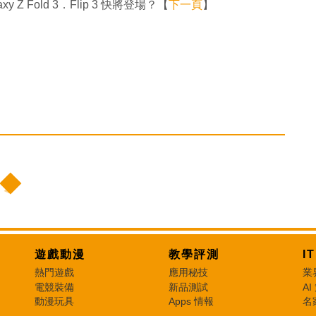
Z Fold 3．Flip 3 快將登場？【
下一頁
】
遊戲動漫
教學評測
I
熱門遊戲
應用秘技
業
電競裝備
新品測試
AI
動漫玩具
Apps 情報
名