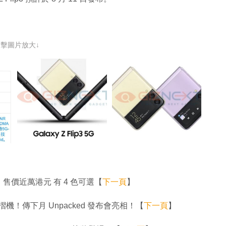
點擊圖片放大↓
價流出 售價近萬港元 有 4 色可選【
下一頁
】
te 平版摺機！傳下月 Unpacked 發布會亮相！【
下一頁
】