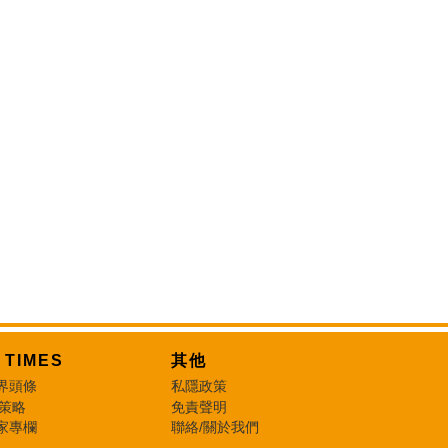
T TIMES
其他
界頭條
私隱政策
 策略
免責聲明
家專欄
聯絡/關於我們