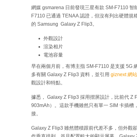
網媒 gsmarena 日前發現三星有款 SM-F7110
F7110 已通過 TENAA 認證，但沒有列出硬體
的 Samsung Galaxy Z Flip3。
外觀設計
渲染相片
電池容量
早在兩個月前，有博主指 SM-F7110 是支援 5G 網絡的 
多有關 Galaxy Z Flip3 資料，並引用
giznext 網
觀設計和特點。
據悉， Galaxy Z Flip3 採用摺屏設計，比前代 Z F
903mAh）。這款手機雖然只有單一 SIM 卡插槽， 
接。
Galaxy Z Flip3 雖然體積跟前代差不多，
作垂直排列，並且配置較大的顯示屏幕。Galaxy Z Fl