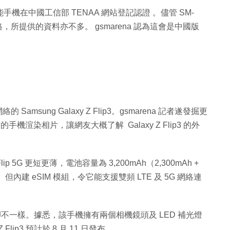
 智能手機在中國工信部 TENAA 網站登記認證 。儘管 SM-
規格，所提供的資料亦不多。 gsmarena 認為這會是中國版
Samsung Galaxy Z Flip3。gsmarena 記者遂發掘更
站
的手機渲染相片，讓網友大概了解 Galaxy Z Flip3 的外
lip 5G 更短更薄，電池容量為 3,200mAh（2,300mAh +
但內建 eSIM 模組，令它能支援雙頻 LTE 及 5G 網絡連
但外觀卻不一樣。據悉，該手機擁有兩個相機鏡頭及 LED 補光燈
ip3 預計於 8 月 11 日發布。